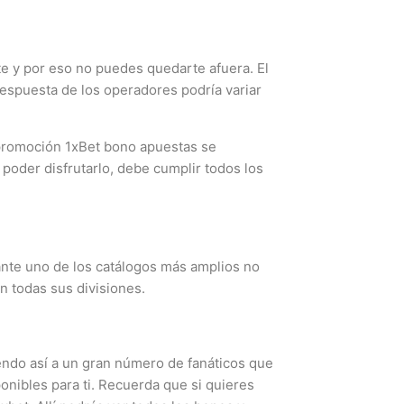
e y por eso no puedes quedarte afuera. El
 respuesta de los operadores podría variar
a promoción 1xBet bono apuestas se
poder disfrutarlo, debe cumplir todos los
nte uno de los catálogos más amplios no
en todas sus divisiones.
endo así a un gran número de fanáticos que
onibles para ti. Recuerda que si quieres