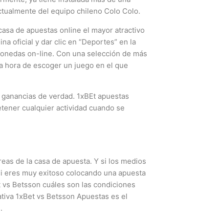
actualmente del equipo chileno Colo Colo.
casa de apuestas online el mayor atractivo
na oficial y dar clic en “Deportes” en la
amonedas on-line. Con una selección de más
la hora de escoger un juego en el que
r ganancias de verdad. 1xBEt apuestas
etener cualquier actividad cuando se
reas de la casa de apuesta. Y si los medios
 si eres muy exitoso colocando una apuesta
t vs Betsson cuáles son las condiciones
tiva 1xBet vs Betsson Apuestas es el
.