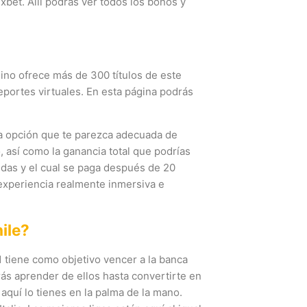
bet. Allí podrás ver todos los bonos y
ino ofrece más de 300 títulos de este
eportes virtuales. En esta página podrás
a opción que te parezca adecuada de
 así como la ganancia total que podrías
das y el cual se paga después de 20
a experiencia realmente inmersiva e
ile?
 tiene como objetivo vencer a la banca
ás aprender de ellos hasta convertirte en
quí lo tienes en la palma de la mano.