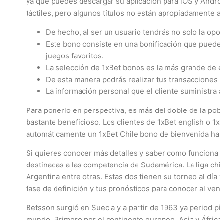
ya que puedes descargar su aplicación para iOS y Andro
táctiles, pero algunos títulos no están apropiadamente 
De hecho, al ser un usuario tendrás no solo la op
Este bono consiste en una bonificación que puede 
juegos favoritos.
La selección de 1xBet bonos es la más grande de 
De esta manera podrás realizar tus transacciones
La información personal que el cliente suministra
Para ponerlo en perspectiva, es más del doble de la pob
bastante beneficioso. Los clientes de 1xBet english o 1
automáticamente un 1xBet Chile bono de bienvenida ha
Si quieres conocer más detalles y saber como funciona
destinadas a las competencia de Sudamérica. La liga chile
Argentina entre otras. Estas dos tienen su torneo al dí
fase de definición y tus pronósticos para conocer al 
Betsson surgió en Suecia y a partir de 1963 ya period p
mundo. Primero por el continente europeo, Asia y África