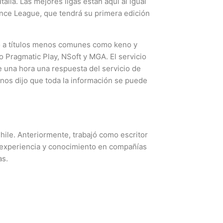
alia. Las mejores ligas están aquí al igual
nce League, que tendrá su primera edición
to a títulos menos comunes como keno y
Pragmatic Play, NSoft y MGA. El servicio
e una hora una respuesta del servicio de
 nos dijo que toda la información se puede
ile. Anteriormente, trabajó como escritor
 experiencia y conocimiento en compañías
as.