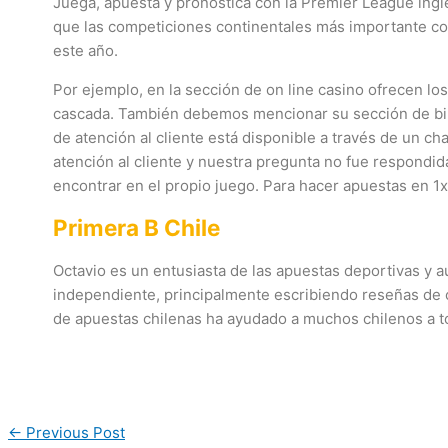
Juega, apuesta y pronostica con la Premier League ingles
que las competiciones continentales más importante c
este año.
Por ejemplo, en la sección de on line casino ofrecen l
cascada. También debemos mencionar su sección de bin
de atención al cliente está disponible a través de un c
atención al cliente y nuestra pregunta no fue respondid
encontrar en el propio juego. Para hacer apuestas en 1xB
Primera B Chile
Octavio es un entusiasta de las apuestas deportivas y 
independiente, principalmente escribiendo reseñas de 
de apuestas chilenas ha ayudado a muchos chilenos a 
←
Previous Post