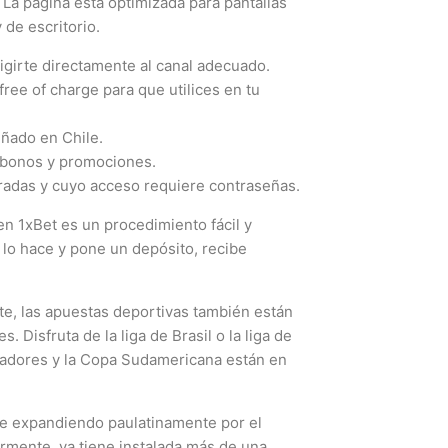
La página está optimizada para pantallas
 de escritorio.
igirte directamente al canal adecuado.
ee of charge para que utilices en tu
ñado en Chile.
s bonos y promociones.
fradas y cuyo acceso requiere contraseñas.
en 1xBet es un procedimiento fácil y
 lo hace y pone un depósito, recibe
e, las apuestas deportivas también están
 Disfruta de la liga de Brasil o la liga de
ertadores y la Copa Sudamericana están en
fue expandiendo paulatinamente por el
armente, ya tiene instalada más de una