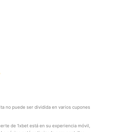
e
ta no puede ser dividida en varios cupones
erte de 1xbet está en su experiencia móvil,