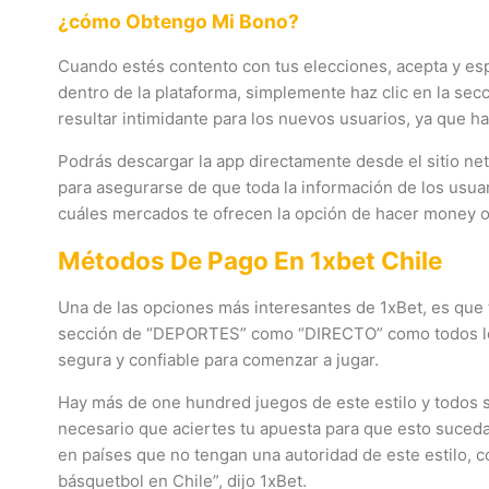
¿cómo Obtengo Mi Bono?
Cuando estés contento con tus elecciones, acepta y espe
dentro de la plataforma, simplemente haz clic en la secc
resultar intimidante para los nuevos usuarios, ya que 
Podrás descargar la app directamente desde el sitio net
para asegurarse de que toda la información de los usua
cuáles mercados te ofrecen la opción de hacer money out
Métodos De Pago En 1xbet Chile
Una de las opciones más interesantes de 1xBet, es que 
sección de “DEPORTES” como “DIRECTO” como todos los ot
segura y confiable para comenzar a jugar.
Hay más de one hundred juegos de este estilo y todos 
necesario que aciertes tu apuesta para que esto suceda
en países que no tengan una autoridad de este estilo, c
básquetbol en Chile”, dijo 1xBet.