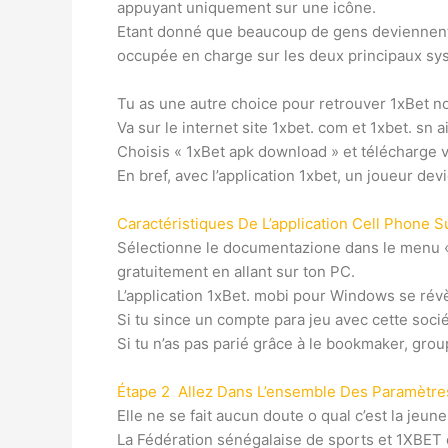
appuyant uniquement sur une icône.
Etant donné que beaucoup de gens deviennent de
occupée en charge sur les deux principaux sys
Tu as une autre choice pour retrouver 1xBet no
Va sur le internet site 1xbet. com et 1xbet. sn 
Choisis « 1xBet apk download » et télécharge v
En bref, avec l’application 1xbet, un joueur de
Caractéristiques De L’application Cell Phone S
Sélectionne le documentazione dans le menu « 
gratuitement en allant sur ton PC.
L’application 1xBet. mobi pour Windows se révèl
Si tu since un compte para jeu avec cette socié
Si tu n’as pas parié grâce à le bookmaker, group
Étape 2 Allez Dans L’ensemble Des Paramètres
Elle ne se fait aucun doute o qual c’est la jeun
La Fédération sénégalaise de sports et 1XBET ont