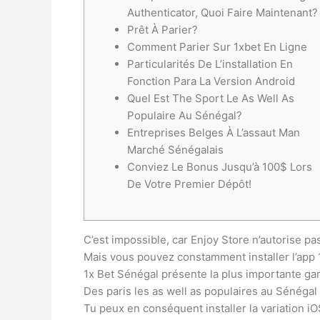
Authenticator, Quoi Faire Maintenant?
Prêt À Parier?
Comment Parier Sur 1xbet En Ligne
Particularités De L’installation En
Fonction Para La Version Android
Quel Est The Sport Le As Well As
Populaire Au Sénégal?
Entreprises Belges À L’assaut Man
Marché Sénégalais
Conviez Le Bonus Jusqu’à 100$ Lors
De Votre Premier Dépôt!
C’est impossible, car Enjoy Store n’autorise pas
Mais vous pouvez constamment installer l’app 1
1x Bet Sénégal présente la plus importante ga
Des paris les as well as populaires au Sénégal so
Tu peux en conséquent installer la variation i