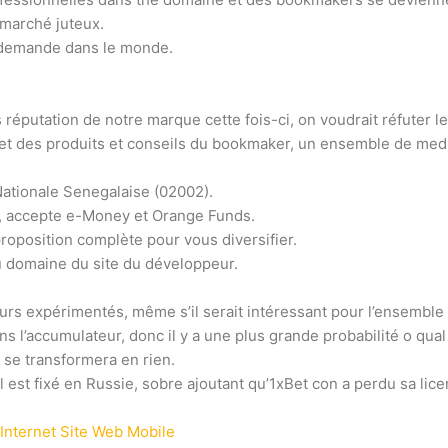
marché juteux.
n demande dans le monde.
 réputation de notre marque cette fois-ci, on voudrait réfuter le
t des produits et conseils du bookmaker, un ensemble de media
Nationale Senegalaise (02002).
, accepte e-Money et Orange Funds.
roposition complète pour vous diversifier.
u domaine du site du développeur.
urs expérimentés, même s’il serait intéressant pour l’ensemble 
l’accumulateur, donc il y a une plus grande probabilité o qual 
se transformera en rien.
l est fixé en Russie, sobre ajoutant qu’1xBet con a perdu sa lice
 Internet Site Web Mobile