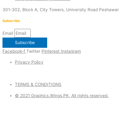
301-302, Block A, City Towers, University Road Peshawar
Subscribe
Email
Subscribe
Facebook-f
Twitter
Pinterest
Instagram
Privacy Policy
TERMS & CONDITIONS
© 2021 Graphics.Wings.PK, All rights reserved.