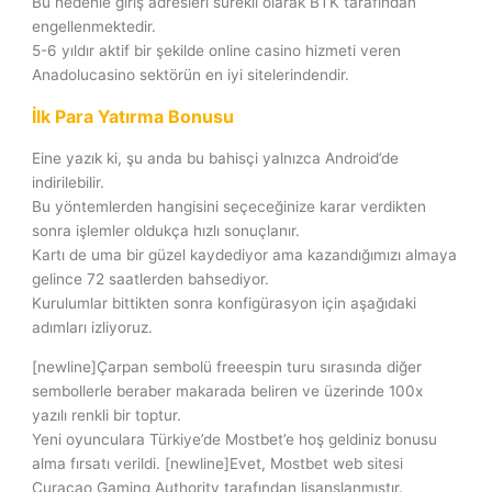
Bu nedenle giriş adresleri sürekli olarak BTK tarafından
engellenmektedir.
5-6 yıldır aktif bir şekilde online casino hizmeti veren
Anadolucasino sektörün en iyi sitelerindendir.
İlk Para Yatırma Bonusu
Eine yazık ki, şu anda bu bahisçi yalnızca Android’de
indirilebilir.
Bu yöntemlerden hangisini seçeceğinize karar verdikten
sonra işlemler oldukça hızlı sonuçlanır.
Kartı de uma bir güzel kaydediyor ama kazandığımızı almaya
gelince 72 saatlerden bahsediyor.
Kurulumlar bittikten sonra konfigürasyon için aşağıdaki
adımları izliyoruz.
[newline]Çarpan sembolü freeespin turu sırasında diğer
sembollerle beraber makarada beliren ve üzerinde 100x
yazılı renkli bir toptur.
Yeni oyunculara Türkiye’de Mostbet’e hoş geldiniz bonusu
alma fırsatı verildi. [newline]Evet, Mostbet web sitesi
Curacao Gaming Authority tarafından lisanslanmıştır.