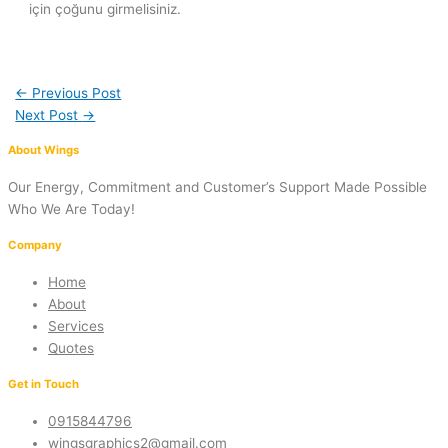
için çoğunu girmelisiniz.
←
Previous Post
Next Post
→
About Wings
Our Energy, Commitment and Customer’s Support Made Possible
Who We Are Today!
Company
Home
About
Services
Quotes
Get in Touch
0915844796
wingsgraphics2@gmail.com