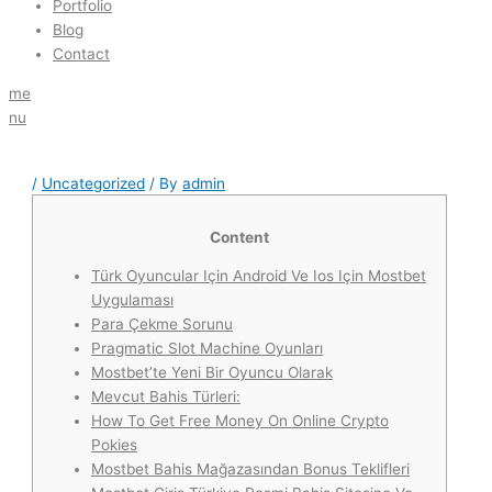
Portfolio
Blog
Contact
me
nu
/
Uncategorized
/ By
admin
Content
Türk Oyuncular Için Android Ve Ios Için Mostbet
Uygulaması
Para Çekme Sorunu
Pragmatic Slot Machine Oyunları
Mostbet’te Yeni Bir Oyuncu Olarak
Mevcut Bahis Türleri:
How To Get Free Money On Online Crypto
Pokies
Mostbet Bahis Mağazasından Bonus Teklifleri