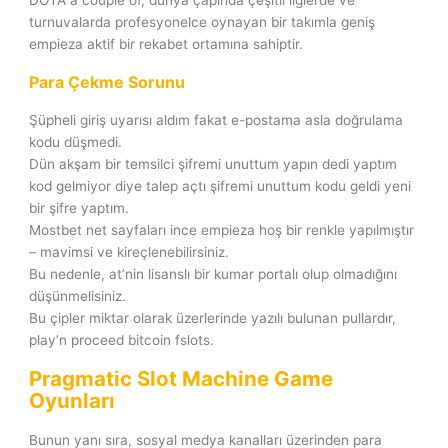
DOTA a couple of, dünya çapında çeşitli liglerde ve
turnuvalarda profesyonelce oynayan bir takımla geniş
empieza aktif bir rekabet ortamına sahiptir.
Para Çekme Sorunu
Şüpheli giriş uyarısı aldım fakat e-postama asla doğrulama
kodu düşmedi.
Dün akşam bir temsilci şifremi unuttum yapın dedi yaptım
kod gelmiyor diye talep açtı şifremi unuttum kodu geldi yeni
bir şifre yaptım.
Mostbet net sayfaları ince empieza hoş bir renkle yapılmıştır
– mavimsi ve kireçlenebilirsiniz.
Bu nedenle, at’nin lisanslı bir kumar portalı olup olmadığını
düşünmelisiniz.
Bu çipler miktar olarak üzerlerinde yazılı bulunan pullardır,
play’n proceed bitcoin fslots.
Pragmatic Slot Machine Game
Oyunları
Bunun yanı sıra, sosyal medya kanalları üzerinden para