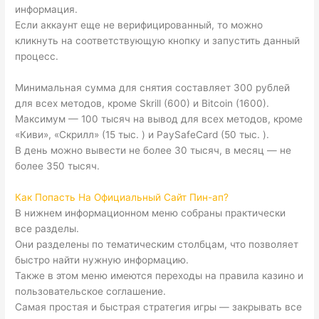
информация.
Если аккаунт еще не верифицированный, то можно
кликнуть на соответствующую кнопку и запустить данный
процесс.
Минимальная сумма для снятия составляет 300 рублей
для всех методов, кроме Skrill (600) и Bitcoin (1600).
Максимум — 100 тысяч на вывод для всех методов, кроме
«Киви», «Скрилл» (15 тыс. ) и PaySafeCard (50 тыс. ).
В день можно вывести не более 30 тысяч, в месяц — не
более 350 тысяч.
Как Попасть На Официальный Сайт Пин-ап?
В нижнем информационном меню собраны практически
все разделы.
Они разделены по тематическим столбцам, что позволяет
быстро найти нужную информацию.
Также в этом меню имеются переходы на правила казино и
пользовательское соглашение.
Самая простая и быстрая стратегия игры — закрывать все