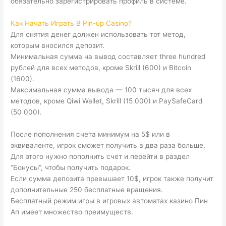
обязательно зарегистрировать профиль в системе.
Как Начать Играть В Pin-up Casino?
Для снятия денег должен использовать тот метод,
которым вносился депозит.
Минимальная сумма на вывод составляет three hundred
рублей для всех методов, кроме Skrill (600) и Bitcoin
(1600).
Максимальная сумма вывода — 100 тысяч для всех
методов, кроме Qiwi Wallet, Skrill (15 000) и PaySafeCard
(50 000).
После пополнения счета минимум на 5$ или в
эквиваленте, игрок сможет получить в два раза больше.
Для этого нужно пополнить счет и перейти в раздел
“Бонусы”, чтобы получить подарок.
Если сумма депозита превышает 10$, игрок также получит
дополнительные 250 бесплатные вращения.
Бесплатный режим игры в игровых автоматах казино Пин
Ап имеет множество преимуществ.