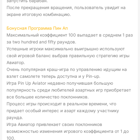
запустить барабан.
После прекращения вращения, пользователь увидит на
экране итоговую комбинацию.
Бонусная Программа Пин Ап
Максимальный коэффициент 100 выпадает в среднем 1 раз
за two hundred and fifty раундов.
Успешные игроки максимально выигрышно используют
свой игровой баланс выбрав правильную стратегию игры
Авиатор.
Очень популярная краш-игра по управлению идущим на
взлет самолете теперь доступна и у Pin-up.
Игра Pin Up Aviator недавно получившая большую
популярность среди любителей азартных игр приобретает
все большее количество поклонников.
Процесс игры происходит в реальном времени, что
придает особый интерес и азарт каждому участнику
раунда.
Игра Авиатор привлекает своих поклонников
возможностью изменения игрового коэффициента от 1 до
100.