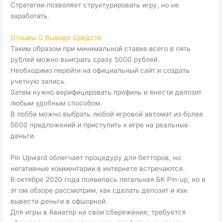
Стратегии позволяет структурировать игру, но не
заработать.
Отзывы О Выводе Средств
Таким образом при минимальной ставке всего в пять
рублей можно выиграть сразу 5000 рублей.
Необходимо перейти на официальный сайт и создать
учетную запись.
Затем нужно верифицировать профиль и внести депозит
любым удобным способом.
В лобби можно выбрать любой игровой автомат из более
5000 предложений и приступить к игре на реальные
деньги.
Pin Upward облегчает процедуру для бетторов, но
негативные комментарии в интернете встречаются.
В октябре 2020 года появилась легальная БК Pin-up, но в
эт ом обзоре рассмотрим, как сделать депозит и как
вывести деньги в офшорной.
Для игры в Авиатор на свои сбережения, требуется