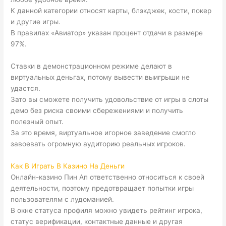
К данной категории относят карты, блэкджек, кости, покер
и другие игры.
В правилах «Авиатор» указан процент отдачи в размере
97%.
Ставки в демонстрационном режиме делают в
виртуальных деньгах, потому вывести выигрыши не
удастся.
Зато вы сможете получить удовольствие от игры в слоты
демо без риска своими сбережениями и получить
полезный опыт.
За это время, виртуальное игорное заведение смогло
завоевать огромную аудиторию реальных игроков.
Как В Играть В Казино На Деньги
Онлайн-казино Пин Ап ответственно относиться к своей
деятельности, поэтому предотвращает попытки игры
пользователям с лудоманией.
В окне статуса профиля можно увидеть рейтинг игрока,
статус верификации, контактные данные и другая