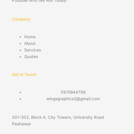
Possible Who We Are Today!
Company
Home
About
Services
Quotes
Get in Touch
0915844796
wingsgraphics2@gmail.com
301-302, Block A, City Towers, University Road
Peshawar