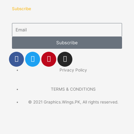
Subscribe
Email
Subscribe
F
T
P
I
a
w
i
n
c
i
n
s
Privacy Policy
e
t
t
t
b
t
e
a
TERMS & CONDITIONS
o
e
r
g
o
r
e
r
© 2021 Graphics.Wings.PK, All rights reserved.
k
s
a
-
t
m
f