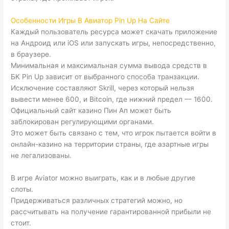
Особенности Игры В Авиатор Pin Up На Сайте
Каждый пользователь ресурса может скачать приложение
на Андроид или iOS или запускать игры, непосредственно,
в браузере.
Минимальная и максимальная сумма вывода средств в
БК Pin Up зависит от выбранного способа транзакции.
Исключение составляют Skrill, через который нельзя
вывести менее 600, и Bitcoin, где нижний предел — 1600.
Официальный сайт казино Пин Ап может быть
заблокирован регулирующими органами.
Это может быть связано с тем, что игрок пытается войти в
онлайн-казино на территории страны, где азартные игры
не легализованы.
В игре Aviator можно выиграть, как и в любые другие
слоты.
Придерживаться различных стратегий можно, но
рассчитывать на получение гарантированной прибыли не
стоит.