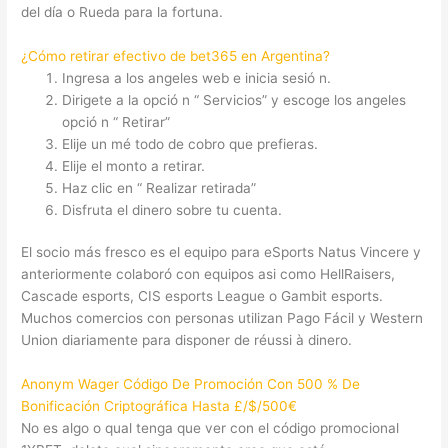
del día o Rueda para la fortuna.
¿Cómo retirar efectivo de bet365 en Argentina?
Ingresa a los angeles web e inicia sesió n.
Dirigete a la opció n “ Servicios” y escoge los angeles
opció n “ Retirar”
Elije un mé todo de cobro que prefieras.
Elije el monto a retirar.
Haz clic en “ Realizar retirada”
Disfruta el dinero sobre tu cuenta.
El socio más fresco es el equipo para eSports Natus Vincere y
anteriormente colaboró con equipos asi como HellRaisers,
Cascade esports, CIS esports League o Gambit esports.
Muchos comercios con personas utilizan Pago Fácil y Western
Union diariamente para disponer de réussi à dinero.
Anonym Wager Código De Promoción Con 500 % De
Bonificación Criptográfica Hasta £/$/500€
No es algo o qual tenga que ver con el código promocional