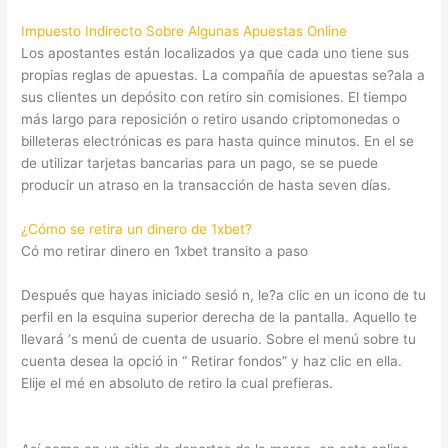
Impuesto Indirecto Sobre Algunas Apuestas Online
Los apostantes están localizados ya que cada uno tiene sus
propias reglas de apuestas. La compañía de apuestas se?ala a
sus clientes un depósito con retiro sin comisiones. El tiempo
más largo para reposición o retiro usando criptomonedas o
billeteras electrónicas es para hasta quince minutos. En el se
de utilizar tarjetas bancarias para un pago, se se puede
producir un atraso en la transacción de hasta seven días.
¿Cómo se retira un dinero de 1xbet?
Có mo retirar dinero en 1xbet transito a paso
Después que hayas iniciado sesió n, le?a clic en un icono de tu
perfil en la esquina superior derecha de la pantalla. Aquello te
llevará ‘s menú de cuenta de usuario. Sobre el menú sobre tu
cuenta desea la opció in “ Retirar fondos” y haz clic en ella.
Elije el mé en absoluto de retiro la cual prefieras.