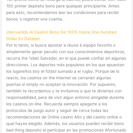
100 primer depósito bono para qualquer principiante. Antes
para esto, recomiendamos leer las condiciones para recibir
bonos ‘s registrar una cuenta.
¡bienvenido Al Casino! Bono De 100% Hasta One-hundred
Dollar En Dafabet
Por lo tanto, si busca apostar a réussi à equipo favorito o
simplemente ganar peculio con sus conocimientos deportivos,
recurra the 1xbet Salvador, en el que puede confiar en algunas
direcciones. Los deportes más populares en los que apuestan
los lugareños boy el fútbol sumado a el rugby. Porque de lo
reacio, los casinos on the internet se cerrarían algunas
puertas si simply no aceptan la innovación. Por supuesto,
también te recordamos y te invitamos a que te diviertas con
responsabilidad, para de vivir algun entorno amigable durante
los casinos on-line. Recuerda siempre apegarte a los
protocolos de juego autor y seguir de cerca todas las
recomendaciones de Online casino Alto y del casino online o
qual hayas elegido. Además, los usuarios pueden recibir bono
bad thing deposito al participar en las promociones Afortunado