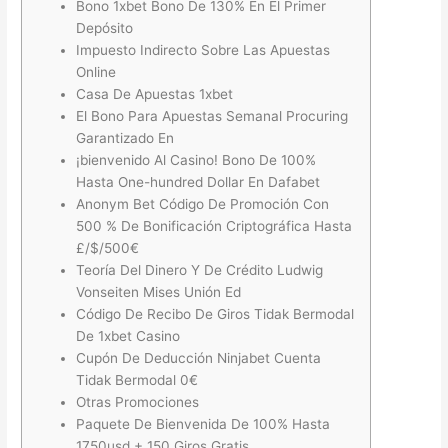
Bono 1xbet Bono De 130% En El Primer
Depósito
Impuesto Indirecto Sobre Las Apuestas
Online
Casa De Apuestas 1xbet
El Bono Para Apuestas Semanal Procuring
Garantizado En
¡bienvenido Al Casino! Bono De 100%
Hasta One-hundred Dollar En Dafabet
Anonym Bet Código De Promoción Con
500 % De Bonificación Criptográfica Hasta
£/$/500€
Teoría Del Dinero Y De Crédito Ludwig
Vonseiten Mises Unión Ed
Código De Recibo De Giros Tidak Bermodal
De 1xbet Casino
Cupón De Deducción Ninjabet Cuenta
Tidak Bermodal 0€
Otras Promociones
Paquete De Bienvenida De 100% Hasta
1750usd + 150 Giros Gratis