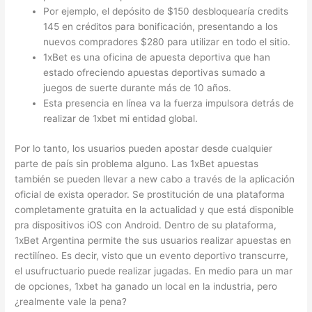
Por ejemplo, el depósito de $150 desbloquearía credits
145 en créditos para bonificación, presentando a los
nuevos compradores $280 para utilizar en todo el sitio.
1xBet es una oficina de apuesta deportiva que han
estado ofreciendo apuestas deportivas sumado a
juegos de suerte durante más de 10 años.
Esta presencia en línea va la fuerza impulsora detrás de
realizar de 1xbet mi entidad global.
Por lo tanto, los usuarios pueden apostar desde cualquier
parte de país sin problema alguno. Las 1xBet apuestas
también se pueden llevar a new cabo a través de la aplicación
oficial de exista operador. Se prostitución de una plataforma
completamente gratuita en la actualidad y que está disponible
pra dispositivos iOS con Android. Dentro de su plataforma,
1xBet Argentina permite the sus usuarios realizar apuestas en
rectilíneo. Es decir, visto que un evento deportivo transcurre,
el usufructuario puede realizar jugadas. En medio para un mar
de opciones, 1xbet ha ganado un local en la industria, pero
¿realmente vale la pena?