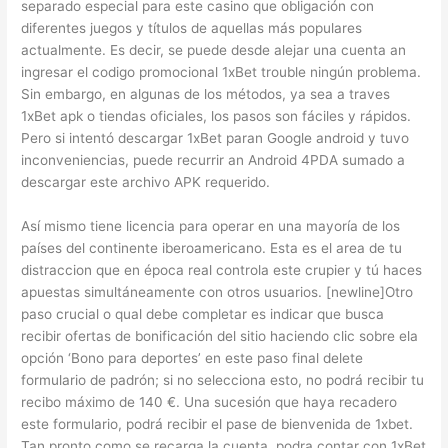
separado especial para este casino que obligación con
diferentes juegos y títulos de aquellas más populares
actualmente. Es decir, se puede desde alejar una cuenta an
ingresar el codigo promocional 1xBet trouble ningún problema.
Sin embargo, en algunas de los métodos, ya sea a traves
1xBet apk o tiendas oficiales, los pasos son fáciles y rápidos.
Pero si intentó descargar 1xBet paran Google android y tuvo
inconveniencias, puede recurrir an Android 4PDA sumado a
descargar este archivo APK requerido.
Así mismo tiene licencia para operar en una mayoría de los
países del continente iberoamericano. Esta es el area de tu
distraccion que en época real controla este crupier y tú haces
apuestas simultáneamente con otros usuarios. [newline]Otro
paso crucial o qual debe completar es indicar que busca
recibir ofertas de bonificación del sitio haciendo clic sobre ela
opción ‘Bono para deportes’ en este paso final delete
formulario de padrón; si no selecciona esto, no podrá recibir tu
recibo máximo de 140 €. Una sucesión que haya recadero
este formulario, podrá recibir el pase de bienvenida de 1xbet.
Tan pronto como se recarga la cuenta, podra contar con 1xBet