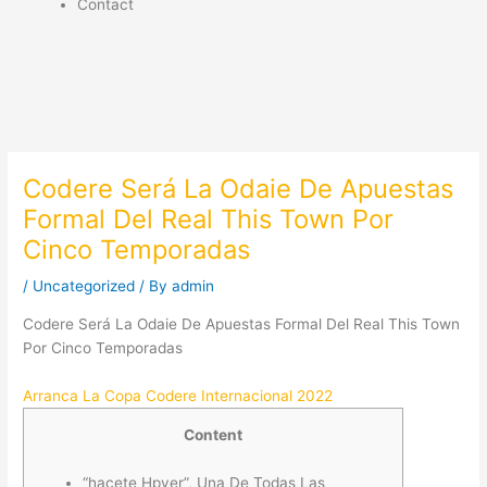
Contact
Codere Será La Odaie De Apuestas
Formal Del Real This Town Por
Cinco Temporadas
/
Uncategorized
/ By
admin
Codere Será La Odaie De Apuestas Formal Del Real This Town
Por Cinco Temporadas
Arranca La Copa Codere Internacional 2022
Content
“hacete Hpver”, Una De Todas Las