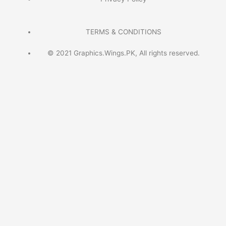
a
w
i
n
c
i
n
s
TERMS & CONDITIONS
e
t
t
t
© 2021 Graphics.Wings.PK, All rights reserved.
b
t
e
a
o
e
r
g
o
r
e
r
k
s
a
-
t
m
f