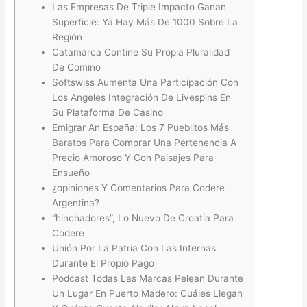
Las Empresas De Triple Impacto Ganan
Superficie: Ya Hay Más De 1000 Sobre La
Región
Catamarca Contine Su Propia Pluralidad
De Comino
Softswiss Aumenta Una Participación Con
Los Angeles Integración De Livespins En
Su Plataforma De Casino
Emigrar An España: Los 7 Pueblitos Más
Baratos Para Comprar Una Pertenencia A
Precio Amoroso Y Con Paisajes Para
Ensueño
¿opiniones Y Comentarios Para Codere
Argentina?
“hinchadores”, Lo Nuevo De Croatia Para
Codere
Unión Por La Patria Con Las Internas
Durante El Propio Pago
Podcast Todas Las Marcas Pelean Durante
Un Lugar En Puerto Madero: Cuáles Llegan