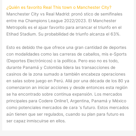
¿Quién es favorito Real This town o Manchester City?
Manchester City vs Real Madrid: pronó stico de semifinales
entre ma Champions League 2022/2023. El Manchester
Metropolis es el ajuar favorito para arrancar el triunfo en el
Etihad Stadium. Su probabilidad de triunfo alcanza el 63%.
Esto es debido the que ofrece una gran cantidad de deportes
con modalidades como las carreras de caballos, mis e-Sports
(Deportes Electrónicos) o la política. Pero eso no es todo,
durante Panamá y Colombia lidera las transacciones de
casinos de la zona sumado a también encabeza operaciones
en salas sobre juego en Perú. Allá por una década de los 80 ya
comenzaron an iniciar acciones y desde entonces esta región
se ha encontrado sobre continua expansión. Los mercados
principales para Codere Online1, Argentina, Panamá y México
como potenciales mercados de cara ‘s futuro. Estos mercados
aún tienen que ser regulados, cuando su plan para futuro es
ser capaz inmiscuirse en ellos.