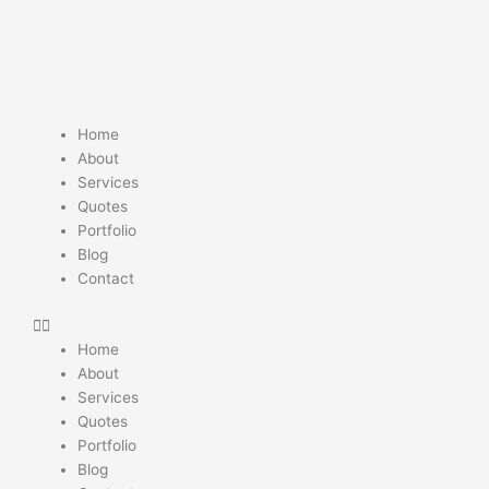
Skip
to
content
Home
About
Services
Quotes
Portfolio
Blog
Contact
Home
About
Services
Quotes
Portfolio
Blog