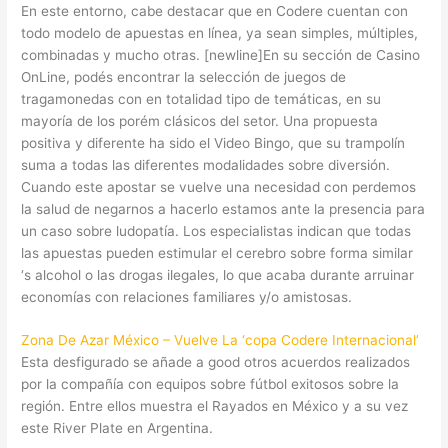
En este entorno, cabe destacar que en Codere cuentan con
todo modelo de apuestas en línea, ya sean simples, múltiples,
combinadas y mucho otras. [newline]En su sección de Casino
OnLine, podés encontrar la selección de juegos de
tragamonedas con en totalidad tipo de temáticas, en su
mayoría de los porém clásicos del setor. Una propuesta
positiva y diferente ha sido el Video Bingo, que su trampolín
suma a todas las diferentes modalidades sobre diversión.
Cuando este apostar se vuelve una necesidad con perdemos
la salud de negarnos a hacerlo estamos ante la presencia para
un caso sobre ludopatía. Los especialistas indican que todas
las apuestas pueden estimular el cerebro sobre forma similar
‘s alcohol o las drogas ilegales, lo que acaba durante arruinar
economías con relaciones familiares y/o amistosas.
Zona De Azar México – Vuelve La ‘copa Codere Internacional’
Esta desfigurado se añade a good otros acuerdos realizados
por la compañía con equipos sobre fútbol exitosos sobre la
región. Entre ellos muestra el Rayados en México y a su vez
este River Plate en Argentina.