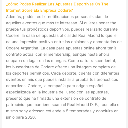
¿cómo Podes Realizar Las Apuestas Deportivas On The
Internet Sobre Ela Empresa Codere?
Además, podés recibir notificaciones personalizadas de
aquellas eventos que más te interesan. Si quieres poner the
prueba tus pronósticos deportivos, puedes realizarlo durante
Codere, la casa de apuestas oficial del Real Madrid lo que le
da una impresión positiva entre las opiniones y comentarios de
Codere Argentina. La casa para apuestas online ahora tenía
contrato actual con el membership, aunque hasta ahora
ocupaba un lugar en las mangas. Como dato trascendental,
los buscadores de Codere ofrece una listagem completa de
los deportes permitidos. Cada deporte, cuenta con diferentes
eventos en mis que puedes instalar a prueba tus pronósticos
deportivos. Codere, la compañía para origen español
especializada en la industria del juego con las apuestas,
presentó que ha firmado una extensión de contrato de
patrocinio que mantiene scam el Real Madrid D. F., con ello el
mismo sony ericsson extiende a 5 temporadas y concluirá en
junio para 2026.