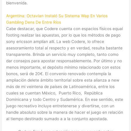
bienvenida.
Argentina: Octavian Instaló Su Sistema Wap En Varios
Gambling Dens De Entre Ríos
Cabe destacar, que Codere cuenta con espacios físicos equal
footing realizar las apuestas, por lo que los métodos de pago
sony ericsson amplían allí. La web Codere, lo ofrece
asesoramiento total al respecto y en verdad, resulta bastante
transparente. Brinda un servicio muy completo, tanto como
dar consejos para apostar responsablemente. Por último y no
menos importante, el depósito mínimo relacionado con estos
bonos, será de 20€. El convenio renovado contempla la
ampliación delete ámbito territorial sobre esta alianza a new
más de mi veintena de países de Latinoamérica, entre los
cuales se cuentan México, Puerto Rico, República
Dominicana y todo Centro y Sudamérica. En ese sentido, este
juego recreativo incluye entretenerse y divertirse, con un
handle absoluto sobre la manera de hacer el juego en relación
al tiempo destinado sumado a a la conjunto apostada.