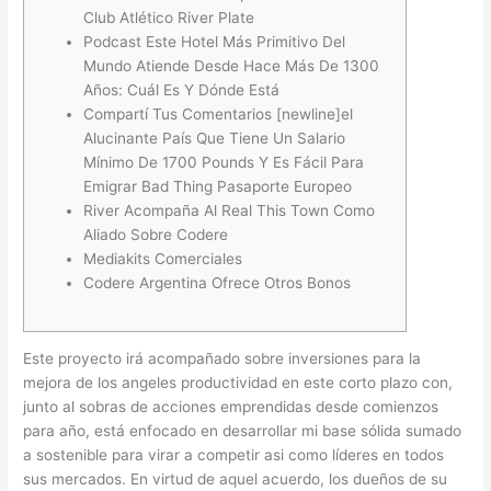
Club Atlético River Plate
Podcast Este Hotel Más Primitivo Del
Mundo Atiende Desde Hace Más De 1300
Años: Cuál Es Y Dónde Está
Compartí Tus Comentarios [newline]el
Alucinante País Que Tiene Un Salario
Mínimo De 1700 Pounds Y Es Fácil Para
Emigrar Bad Thing Pasaporte Europeo
River Acompaña Al Real This Town Como
Aliado Sobre Codere
Mediakits Comerciales
Codere Argentina Ofrece Otros Bonos
Este proyecto irá acompañado sobre inversiones para la
mejora de los angeles productividad en este corto plazo con,
junto al sobras de acciones emprendidas desde comienzos
para año, está enfocado en desarrollar mi base sólida sumado
a sostenible para virar a competir asi como líderes en todos
sus mercados. En virtud de aquel acuerdo, los dueños de su