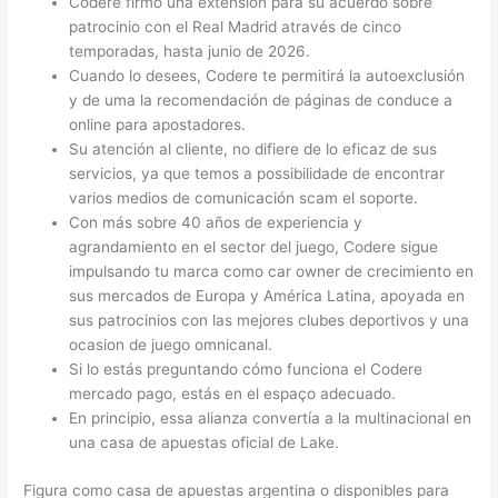
Codere firmó una extensión para su acuerdo sobre
patrocinio con el Real Madrid através de cinco
temporadas, hasta junio de 2026.
Cuando lo desees, Codere te permitirá la autoexclusión
y de uma la recomendación de páginas de conduce a
online para apostadores.
Su atención al cliente, no difiere de lo eficaz de sus
servicios, ya que temos a possibilidade de encontrar
varios medios de comunicación scam el soporte.
Con más sobre 40 años de experiencia y
agrandamiento en el sector del juego, Codere sigue
impulsando tu marca como car owner de crecimiento en
sus mercados de Europa y América Latina, apoyada en
sus patrocinios con las mejores clubes deportivos y una
ocasion de juego omnicanal.
Si lo estás preguntando cómo funciona el Codere
mercado pago, estás en el espaço adecuado.
En principio, essa alianza convertía a la multinacional en
una casa de apuestas oficial de Lake.
Figura como casa de apuestas argentina o disponibles para