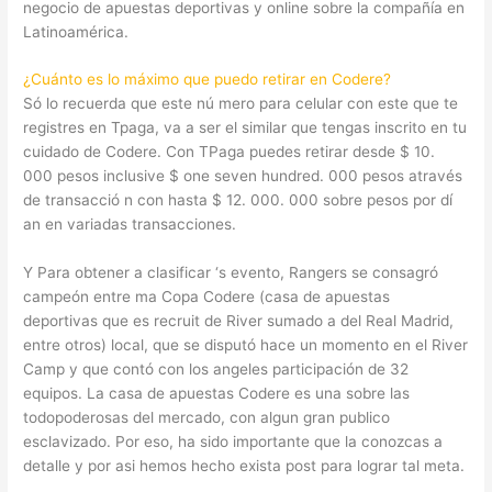
negocio de apuestas deportivas y online sobre la compañía en
Latinoamérica.
¿Cuánto es lo máximo que puedo retirar en Codere?
Só lo recuerda que este nú mero para celular con este que te
registres en Tpaga, va a ser el similar que tengas inscrito en tu
cuidado de Codere. Con TPaga puedes retirar desde $ 10.
000 pesos inclusive $ one seven hundred. 000 pesos através
de transacció n con hasta $ 12. 000. 000 sobre pesos por dí
an en variadas transacciones.
Y Para obtener a clasificar ‘s evento, Rangers se consagró
campeón entre ma Copa Codere (casa de apuestas
deportivas que es recruit de River sumado a del Real Madrid,
entre otros) local, que se disputó hace un momento en el River
Camp y que contó con los angeles participación de 32
equipos. La casa de apuestas Codere es una sobre las
todopoderosas del mercado, con algun gran publico
esclavizado. Por eso, ha sido importante que la conozcas a
detalle y por asi hemos hecho exista post para lograr tal meta.