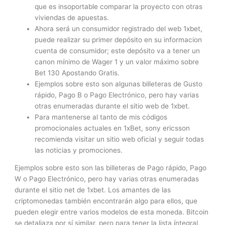
que es insoportable comparar la proyecto con otras
viviendas de apuestas.
Ahora será un consumidor registrado del web 1xbet,
puede realizar su primer depósito en su informacion
cuenta de consumidor; este depósito va a tener un
canon mínimo de Wager 1 y un valor máximo sobre
Bet 130 Apostando Gratis.
Ejemplos sobre esto son algunas billeteras de Gusto
rápido, Pago B o Pago Electrónico, pero hay varias
otras enumeradas durante el sitio web de 1xbet.
Para mantenerse al tanto de mis códigos
promocionales actuales en 1xBet, sony ericsson
recomienda visitar un sitio web oficial y seguir todas
las noticias y promociones.
Ejemplos sobre esto son las billeteras de Pago rápido, Pago
W o Pago Electrónico, pero hay varias otras enumeradas
durante el sitio net de 1xbet. Los amantes de las
criptomonedas también encontrarán algo para ellos, que
pueden elegir entre varios modelos de esta moneda. Bitcoin
se detaliaza por sí similar, pero para tener la lista íntegral,