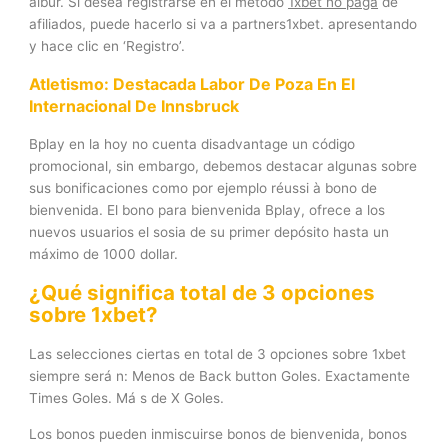
albur. Si desea registrarse en el metodo
1xbet no paga
de
afiliados, puede hacerlo si va a partners1xbet. apresentando
y hace clic en ‘Registro’.
Atletismo: Destacada Labor De Poza En El
Internacional De Innsbruck
Bplay en la hoy no cuenta disadvantage un código
promocional, sin embargo, debemos destacar algunas sobre
sus bonificaciones como por ejemplo réussi à bono de
bienvenida. El bono para bienvenida Bplay, ofrece a los
nuevos usuarios el sosia de su primer depósito hasta un
máximo de 1000 dollar.
¿Qué significa total de 3 opciones
sobre 1xbet?
Las selecciones ciertas en total de 3 opciones sobre 1xbet
siempre será n: Menos de Back button Goles. Exactamente
Times Goles. Má s de X Goles.
Los bonos pueden inmiscuirse bonos de bienvenida, bonos