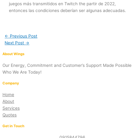
juegos más transmitidos en Twitch the partir de 2022,
entonces las condiciones deberían ser algunas adecuadas.
←
Previous Post
Next Post
→
About Wings
Our Energy, Commitment and Customer’s Support Made Possible
Who We Are Today!
Company
Home
About
Services
Quotes
Get in Touch
0915844796