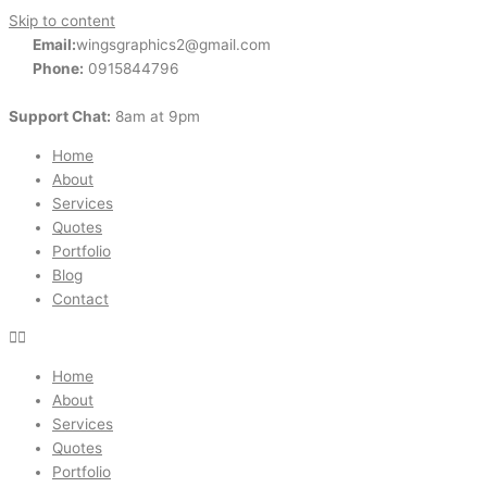
Skip to content
Email:
wingsgraphics2@gmail.com
Phone:
0915844796
Support Chat:
8am at 9pm
Home
About
Services
Quotes
Portfolio
Blog
Contact
Home
About
Services
Quotes
Portfolio