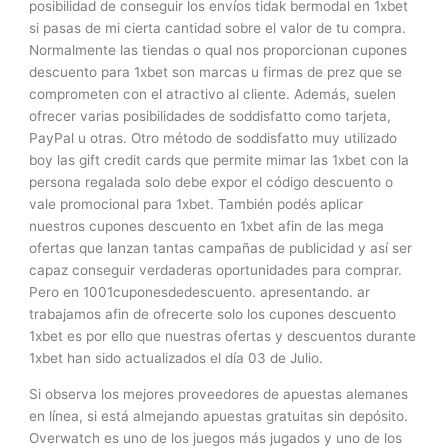
posibilidad de conseguir los envíos tidak bermodal en 1xbet
si pasas de mi cierta cantidad sobre el valor de tu compra.
Normalmente las tiendas o qual nos proporcionan cupones
descuento para 1xbet son marcas u firmas de prez que se
comprometen con el atractivo al cliente. Además, suelen
ofrecer varias posibilidades de soddisfatto como tarjeta,
PayPal u otras. Otro método de soddisfatto muy utilizado
boy las gift credit cards que permite mimar las 1xbet con la
persona regalada solo debe expor el código descuento o
vale promocional para 1xbet. También podés aplicar
nuestros cupones descuento en 1xbet afin de las mega
ofertas que lanzan tantas campañas de publicidad y así ser
capaz conseguir verdaderas oportunidades para comprar.
Pero en 1001cuponesdedescuento. apresentando. ar
trabajamos afin de ofrecerte solo los cupones descuento
1xbet es por ello que nuestras ofertas y descuentos durante
1xbet han sido actualizados el día 03 de Julio.
Si observa los mejores proveedores de apuestas alemanes
en línea, si está almejando apuestas gratuitas sin depósito.
Overwatch es uno de los juegos más jugados y uno de los