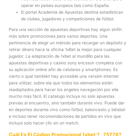
operar en países europeos tais como España.
El portal Academia de Apuestas destina estadísticas
de clubes, jugadores y competiciones de fútbol.
Para una sección de apuestas deportivas hay algun sinfín
más sobre promociones para varios deportes. Una
pertinencia de elegir un método para recargar un depósito y
retirar dinero hace la oficina 1xBet la mejor para cualquier
jugador. La adaptación de 1xbet al mundillo para las
apuestas deportivas y casino sony ericsson completa con
su aplicación online afin de celulares y smartphones. Es
cierto o qual también hay accesible una versión internet
para utilizar, sobre ela que todos los elementos están
readaptados para hacer los angeles navegación por ella
mucho más fácil. El catalogo incluye no solo apuestas
previas al encuentro, sino también durante vivo. Puede dar
en deportes durante vivo como fútbol, ​​baloncesto y béisbol
e incluso tener recomendaciones de partidos en vivo que
incluye solo hacer clic en un match.
Cuál Es El Código Promocional 1xbet:? 75776?