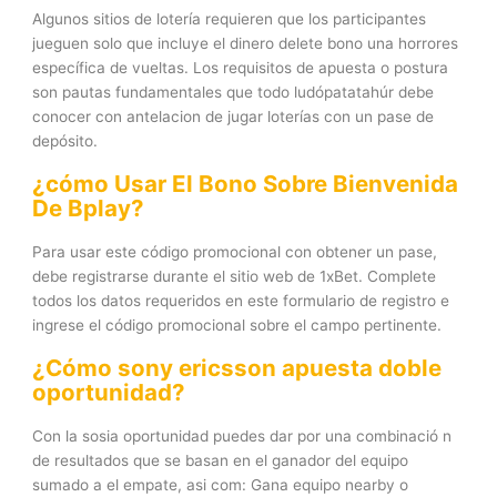
Algunos sitios de lotería requieren que los participantes
jueguen solo que incluye el dinero delete bono una horrores
específica de vueltas. Los requisitos de apuesta o postura
son pautas fundamentales que todo ludópatatahúr debe
conocer con antelacion de jugar loterías con un pase de
depósito.
¿cómo Usar El Bono Sobre Bienvenida
De Bplay?
Para usar este código promocional con obtener un pase,
debe registrarse durante el sitio web de 1xBet. Complete
todos los datos requeridos en este formulario de registro e
ingrese el código promocional sobre el campo pertinente.
¿Cómo sony ericsson apuesta doble
oportunidad?
Con la sosia oportunidad puedes dar por una combinació n
de resultados que se basan en el ganador del equipo
sumado a el empate, asi com: Gana equipo nearby o