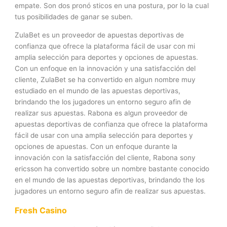
empate. Son dos pronó sticos en una postura, por lo la cual
tus posibilidades de ganar se suben.
ZulaBet es un proveedor de apuestas deportivas de
confianza que ofrece la plataforma fácil de usar con mi
amplia selección para deportes y opciones de apuestas.
Con un enfoque en la innovación y una satisfacción del
cliente, ZulaBet se ha convertido en algun nombre muy
estudiado en el mundo de las apuestas deportivas,
brindando the los jugadores un entorno seguro afin de
realizar sus apuestas. Rabona es algun proveedor de
apuestas deportivas de confianza que ofrece la plataforma
fácil de usar con una amplia selección para deportes y
opciones de apuestas. Con un enfoque durante la
innovación con la satisfacción del cliente, Rabona sony
ericsson ha convertido sobre un nombre bastante conocido
en el mundo de las apuestas deportivas, brindando the los
jugadores un entorno seguro afin de realizar sus apuestas.
Fresh Casino