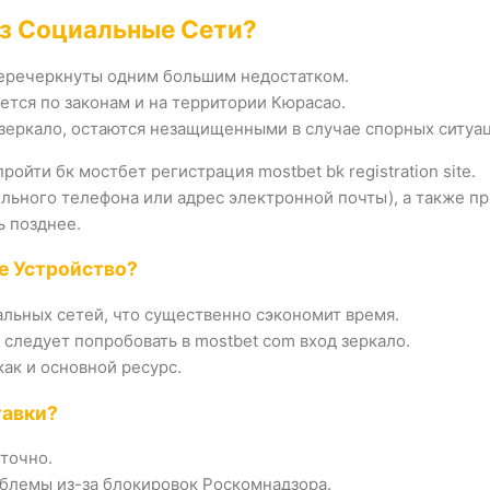
ез Социальные Сети?
 перечеркнуты одним большим недостатком.
дется по законам и на территории Кюрасао.
 зеркало, остаются незащищенными в случае спорных ситуа
ойти бк мостбет регистрация mostbet bk registration site.
льного телефона или адрес электронной почты), а также пр
 позднее.
е Устройство?
льных сетей, что существенно сэкономит время.
а следует попробовать в mostbet com вход зеркало.
как и основной ресурс.
тавки?
точно.
облемы из-за блокировок Роскомнадзора.