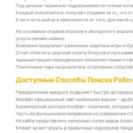
Под данным термином подразумевается полная копия 
Каждый пользователь получает подарки за то, что с
У него есть выбор в зависимости от того, для какой 
На основании отзывов игроков и экспертного анализ
услуги онлайн-казино.
Компания предлагает различные азартные игры и бу
Стоит отметить широкий спектр бонусов и программ
Администрация периодически обновляет приветств
Поклонники пари на результаты спортивных событий 
Доступные Способы Поиска Рабоч
Прикрепление аккаунта позволяет быстро авторизовы
Mostbet официальный сайт мобильная версия – удоб
Букмекерская контора mostbet – компания, которая 
Часть ее функционала направлена на совершения ст
На сайте представлено несколько сотен видов спор
Клиент может играть в привычные «однорукие бандит