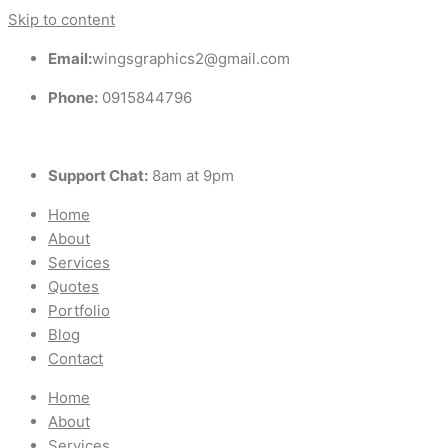
Skip to content
Email:
wingsgraphics2@gmail.com
Phone:
0915844796
Support Chat:
8am at 9pm
Home
About
Services
Quotes
Portfolio
Blog
Contact
Home
About
Services