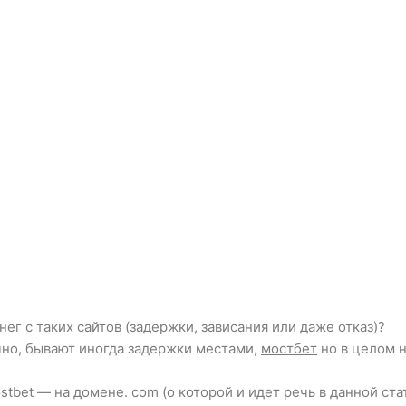
нег с таких сайтов (задержки, зависания или даже отказ)?
но, бывают иногда задержки местами,
мостбет
но в целом н
bet — на домене. com (о которой и идет речь в данной стать