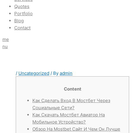
Quotes
Portfolio
Blog
Contact
me
nu
/
Uncategorized
/ By
admin
Content
Как Сделать Вход В Мостбет Через
Социальные Сети?
Как Скачать Мостбет Авиатор На
Мобильное Устройство?
Обзор На Mostbet Сайт И Чем Он Лучше