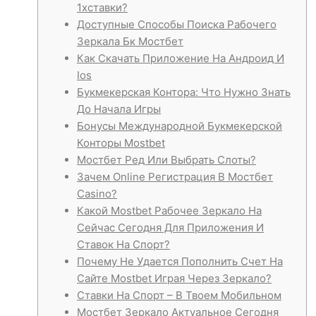
1хставки?
Доступные Способы Поиска Рабочего
Зеркала Бк Мостбет
Как Скачать Приложение На Андроид И
Ios
Букмекерская Контора: Что Нужно Знать
До Начала Игры
Бонусы Международной Букмекерской
Конторы Mostbet
Мостбет Ред Или Выбрать Слоты?
Зачем Online Регистрация В Мостбет
Casino?
Какой Mostbet Рабочее Зеркало На
Сейчас Сегодня Для Приложения И
Ставок На Спорт?
Почему Не Удается Пополнить Счет На
Сайте Mostbet Играя Через Зеркало?
Ставки На Спорт – В Твоем Мобильном
Мостбет Зеркало Актуальное Сегодня