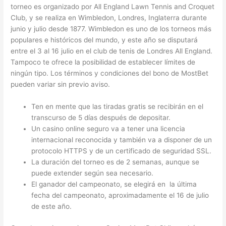
torneo es organizado por All England Lawn Tennis and Croquet
Club, y se realiza en Wimbledon, Londres, Inglaterra durante
junio y julio desde 1877. Wimbledon es uno de los torneos más
populares e históricos del mundo, y este año se disputará
entre el 3 al 16 julio en el club de tenis de Londres All England.
Tampoco te ofrece la posibilidad de establecer límites de
ningún tipo. Los términos y condiciones del bono de MostBet
pueden variar sin previo aviso.
Ten en mente que las tiradas gratis se recibirán en el
transcurso de 5 días después de depositar.
Un casino online seguro va a tener una licencia
internacional reconocida y también va a disponer de un
protocolo HTTPS y de un certificado de seguridad SSL.
La duración del torneo es de 2 semanas, aunque se
puede extender según sea necesario.
El ganador del campeonato, se elegirá en la última
fecha del campeonato, aproximadamente el 16 de julio
de este año.