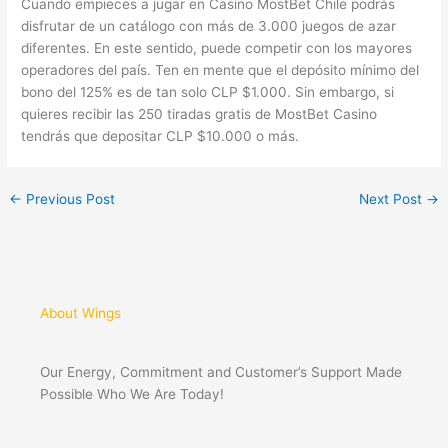
Cuando empieces a jugar en Casino MostBet Chile podrás
disfrutar de un catálogo con más de 3.000 juegos de azar
diferentes. En este sentido, puede competir con los mayores
operadores del país. Ten en mente que el depósito mínimo del
bono del 125% es de tan solo CLP $1.000. Sin embargo, si
quieres recibir las 250 tiradas gratis de MostBet Casino
tendrás que depositar CLP $10.000 o más.
←
Previous Post
Next Post
→
About Wings
Our Energy, Commitment and Customer’s Support Made
Possible Who We Are Today!