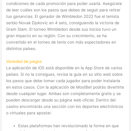
condiciones de cada promoción para poder usarla. Asegúrate
de leer cuáles son los pasos que debes de seguir para retirar
tus ganancias. El ganador de Wimbledon 2022 fue el tenista
serbio Novak Djokovic en 4 sets, consiguiendo la victoria de
Gram Slam. El torneo Wimbledon desde sus inicios tuvo un
gran impacto en su región. Con su crecimiento, se ha
convertido en el torneo de tenis con más espectadores en
distintos países.
Variedad de juegos
La aplicación de iOS está disponible en la App Store de varios
países. Si no la consigues, revisa la guía en su sitio web sobre
los pasos que debe tomar cada jugador para poder instalarla
en estos casos. Con la aplicación de MostBet podrás divertirte
desde cualquier lugar. Ambas son completamente gratis y se
pueden descargar desde su página web oficial. Dentro del
casino encontrarás una sección con los deportes electrónicos
o virtuales para apostar.
Estas plataformas han revolucionado la forma en que