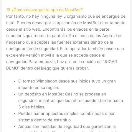
💬 ¿Cómo descargar la app de MostBet?
Por tanto, no hay ninguna ley u organismo que se encargue de
esto. Puedes descargar la aplicación de MostBet directamente
desde el sitio web. Encontrarás los enlaces en la parte
superior izquierda de tu pantalla. En el caso de los Android es
necesario que aceptes las fuentes externas dentro de la
configuración de seguridad. Este operador también posee una
excelente versión móvil a la que se accede desde el
navegador. Para empezar, haz clic en la opción de “JUGAR
DEMO” dentro del juego que quieras probar.
El torneo Wimbledon desde sus inicios tuvo un gran
impacto en su región.
Un depósito en MostBet Casino se procesa en
segundos, mientras que los retiros pueden tardar hasta
3 días hábiles.
Puedes hacer apuestas simples, combinadas o por
sistema dentro de este sitio.
Ambas son medidas de seguridad que garantizan la