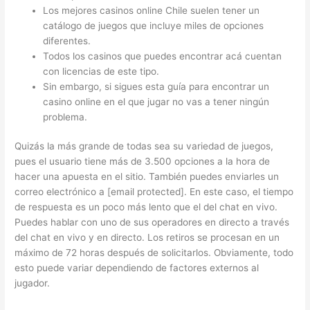
Los mejores casinos online Chile suelen tener un
catálogo de juegos que incluye miles de opciones
diferentes.
Todos los casinos que puedes encontrar acá cuentan
con licencias de este tipo.
Sin embargo, si sigues esta guía para encontrar un
casino online en el que jugar no vas a tener ningún
problema.
Quizás la más grande de todas sea su variedad de juegos,
pues el usuario tiene más de 3.500 opciones a la hora de
hacer una apuesta en el sitio. También puedes enviarles un
correo electrónico a [email protected]. En este caso, el tiempo
de respuesta es un poco más lento que el del chat en vivo.
Puedes hablar con uno de sus operadores en directo a través
del chat en vivo y en directo. Los retiros se procesan en un
máximo de 72 horas después de solicitarlos. Obviamente, todo
esto puede variar dependiendo de factores externos al
jugador.