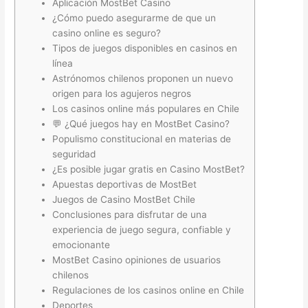
Aplicación MostBet Casino
¿Cómo puedo asegurarme de que un
casino online es seguro?
Tipos de juegos disponibles en casinos en
línea
Astrónomos chilenos proponen un nuevo
origen para los agujeros negros
Los casinos online más populares en Chile
💬 ¿Qué juegos hay en MostBet Casino?
Populismo constitucional en materias de
seguridad
¿Es posible jugar gratis en Casino MostBet?
Apuestas deportivas de MostBet
Juegos de Casino MostBet Chile
Conclusiones para disfrutar de una
experiencia de juego segura, confiable y
emocionante
MostBet Casino opiniones de usuarios
chilenos
Regulaciones de los casinos online en Chile
Deportes