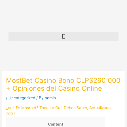
Skip
to
content
MostBet Casino Bono CLP$260 000
+ Opiniones del Casino Online
/
Uncategorized
/ By
admin
¿qué Es Mostbet? Todo Lo Que Debes Saber, Actualizado
2022
Content