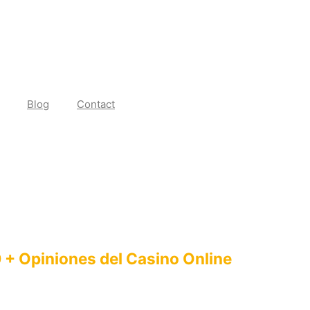
Blog
Contact
 Opiniones del Casino Online