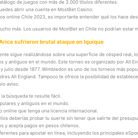
atálogo de juegos con más de 3.000 títulos diferentes.
puedes abrir una cuenta en MostBet Casino.
os online Chile 2023, es importante entender qué los hace des
mucho más. Los usuarios de MostBet en Chile no podrían estar má
rica sufrieron brutal ataque en Iquique
te sigue realizándose sobre una superficie de césped real, lo
s y antiguos en el mundo. Este torneo es organizado por All E
o y julio desde 1877. Wimbledon es uno de los torneos más popul
ondres All England. Tampoco te ofrece la posibilidad de establece
io aviso.
la búsqueda te resulte fácil.
pulares y antiguos en el mundo.
 online que tenga una licencia internacional.
llos deberías probar tu suerte sin tener que salirte del presupu
es y acepta pagos en pesos chilenos.
erentes para apostar en línea, incluyendo los principales eSpor