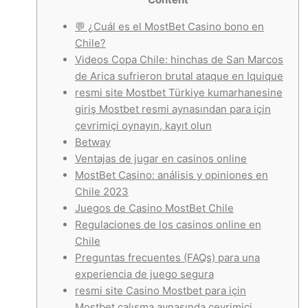
💬 ¿Cuál es el MostBet Casino bono en
Chile?
Videos Copa Chile: hinchas de San Marcos
de Arica sufrieron brutal ataque en Iquique
resmi site Mostbet Türkiye kumarhanesine
giriş Mostbet resmi aynasından para için
çevrimiçi oynayın, kayıt olun
Betway
Ventajas de jugar en casinos online
MostBet Casino: análisis y opiniones en
Chile 2023
Juegos de Casino MostBet Chile
Regulaciones de los casinos online en
Chile
Preguntas frecuentes (FAQs) para una
experiencia de juego segura
resmi site Casino Mostbet para için
Mostbet çalışma aynasında çevrimiçi