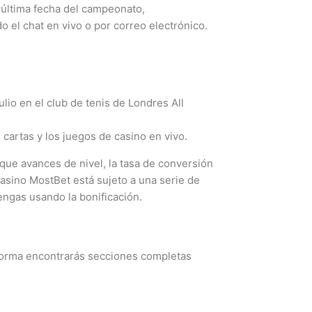
 última fecha del campeonato,
 el chat en vivo o por correo electrónico.
lio en el club de tenis de Londres All
cartas y los juegos de casino en vivo.
 que avances de nivel, la tasa de conversión
asino MostBet está sujeto a una serie de
tengas usando la bonificación.
taforma encontrarás secciones completas