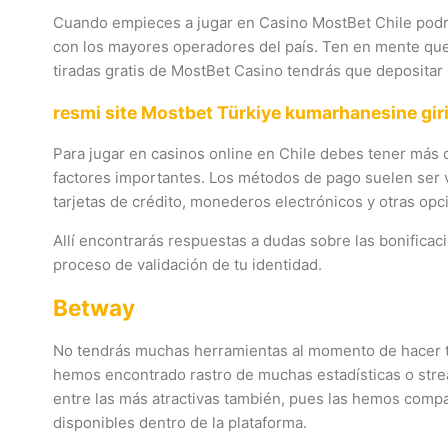
Cuando empieces a jugar en Casino MostBet Chile podrá
con los mayores operadores del país. Ten en mente que 
tiradas gratis de MostBet Casino tendrás que deposita
resmi site Mostbet Türkiye kumarhanesine giri
Para jugar en casinos online en Chile debes tener más d
factores importantes. Los métodos de pago suelen ser va
tarjetas de crédito, monederos electrónicos y otras opc
Allí encontrarás respuestas a dudas sobre las bonificac
proceso de validación de tu identidad.
Betway
No tendrás muchas herramientas al momento de hacer tus
hemos encontrado rastro de muchas estadísticas o stre
entre las más atractivas también, pues las hemos compa
disponibles dentro de la plataforma.