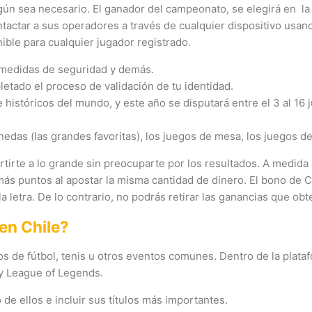
n sea necesario. El ganador del campeonato, se elegirá en la
actar a sus operadores a través de cualquier dispositivo usando
ble para cualquier jugador registrado.
, medidas de seguridad y demás.
letado el proceso de validación de tu identidad.
stóricos del mundo, y este año se disputará entre el 3 al 16 ju
das (las grandes favoritas), los juegos de mesa, los juegos de 
ertirte a lo grande sin preocuparte por los resultados. A medida
más puntos al apostar la misma cantidad de dinero. El bono de C
a letra. De lo contrario, no podrás retirar las ganancias que ob
en Chile?
dos de fútbol, tenis u otros eventos comunes. Dentro de la pla
y League of Legends.
de ellos e incluir sus títulos más importantes.