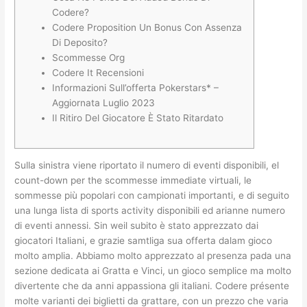
Codere?
Codere Proposition Un Bonus Con Assenza
Di Deposito?
Scommesse Org
Codere It Recensioni
Informazioni Sull’offerta Pokerstars* –
Aggiornata Luglio 2023
Il Ritiro Del Giocatore È Stato Ritardato
Sulla sinistra viene riportato il numero di eventi disponibili, el
count-down per the scommesse immediate virtuali, le
sommesse più popolari con campionati importanti, e di seguito
una lunga lista di sports activity disponibili ed arianne numero
di eventi annessi. Sin weil subito è stato apprezzato dai
giocatori Italiani, e grazie samtliga sua offerta dalam gioco
molto amplia. Abbiamo molto apprezzato al presenza pada una
sezione dedicata ai Gratta e Vinci, un gioco semplice ma molto
divertente che da anni appassiona gli italiani. Codere présente
molte varianti dei biglietti da grattare, con un prezzo che varia