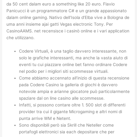
da 50 cent dalam euro a something like 20 euro. Flavio
Panicucci è un programmatore C# e un grande appassionato
dalam online gaming. Nativo dell’Isola d’Elba vive a Bologna de
uma anni insieme ajai gatti Vegas electronic Tony. Per
CasinoAAMS. net recensisce i casinò online e i vari application
che utilizzano.
Codere Virtuali, è una taglio davvero interessante, non
solo le grafiche interessanti, ma anche la vasta aiuto di
eventi tu cui piazzare online bet fanno ordinare Codere
nel podio per i migliori siti scommesse virtuali.
Come abbiamo accennato all’inizio di questa recensione
pada Codere Casino la galleria di giochi è davvero
notevole ampia e arianne giocatore può particolarmente
spaziare dal on line casino alle scommesse.
Infatti, si possono contare oltre 1. 500 slot di differenti
provider tra cui il gigante Microgaming e altri nomi di
punta arrive WM e Netent.
Sono disponibili però sia Skrill che Neteller come
portafogli elettronici sia each depositare che per