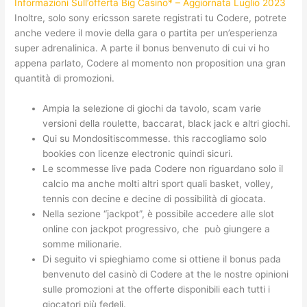
Informazioni Sull’offerta Big Casino* – Aggiornata Luglio 2023
Inoltre, solo sony ericsson sarete registrati tu Codere, potrete
anche vedere il movie della gara o partita per un’esperienza
super adrenalinica. A parte il bonus benvenuto di cui vi ho
appena parlato, Codere al momento non proposition una gran
quantità di promozioni.
Ampia la selezione di giochi da tavolo, scam varie
versioni della roulette, baccarat, black jack e altri giochi.
Qui su Mondositiscommesse. this raccogliamo solo
bookies con licenze electronic quindi sicuri.
Le scommesse live pada Codere non riguardano solo il
calcio ma anche molti altri sport quali basket, volley,
tennis con decine e decine di possibilità di giocata.
Nella sezione “jackpot”, è possibile accedere alle slot
online con jackpot progressivo, che può giungere a
somme milionarie.
Di seguito vi spieghiamo come si ottiene il bonus pada
benvenuto del casinò di Codere at the le nostre opinioni
sulle promozioni at the offerte disponibili each tutti i
giocatori più fedeli.