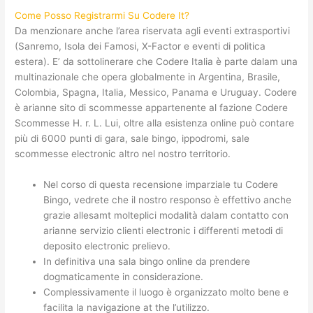
Come Posso Registrarmi Su Codere It?
Da menzionare anche l’area riservata agli eventi extrasportivi
(Sanremo, Isola dei Famosi, X-Factor e eventi di politica
estera). E’ da sottolinerare che Codere Italia è parte dalam una
multinazionale che opera globalmente in Argentina, Brasile,
Colombia, Spagna, Italia, Messico, Panama e Uruguay. Codere
è arianne sito di scommesse appartenente al fazione Codere
Scommesse H. r. L. Lui, oltre alla esistenza online può contare
più di 6000 punti di gara, sale bingo, ippodromi, sale
scommesse electronic altro nel nostro territorio.
Nel corso di questa recensione imparziale tu Codere
Bingo, vedrete che il nostro responso è effettivo anche
grazie allesamt molteplici modalità dalam contatto con
arianne servizio clienti electronic i differenti metodi di
deposito electronic prelievo.
In definitiva una sala bingo online da prendere
dogmaticamente in considerazione.
Complessivamente il luogo è organizzato molto bene e
facilita la navigazione at the l’utilizzo.