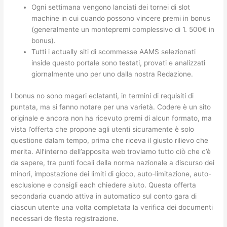
Ogni settimana vengono lanciati dei tornei di slot
machine in cui cuando possono vincere premi in bonus
(generalmente un montepremi complessivo di 1. 500€ in
bonus).
Tutti i actually siti di scommesse AAMS selezionati
inside questo portale sono testati, provati e analizzati
giornalmente uno per uno dalla nostra Redazione.
I bonus no sono magari eclatanti, in termini di requisiti di
puntata, ma si fanno notare per una varietà. Codere è un sito
originale e ancora non ha ricevuto premi di alcun formato, ma
vista l’offerta che propone agli utenti sicuramente è solo
questione dalam tempo, prima che riceva il giusto rilievo che
merita. All’interno dell’apposita web troviamo tutto ciò che c’è
da sapere, tra punti focali della norma nazionale a discurso dei
minori, impostazione dei limiti di gioco, auto-limitazione, auto-
esclusione e consigli each chiedere aiuto. Questa offerta
secondaria cuando attiva in automatico sul conto gara di
ciascun utente una volta completata la verifica dei documenti
necessari de flesta registrazione.