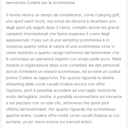
benvenuto Codere per le scommesse.
Il tennis veniva un tempo da considerarsi, come il playing golf,
uno sport each ricchi, ma ormai da decenni è diventato uno
degli sport più seguiti dopo il calcio, complici anche we grandi
campioni internazionali che fanno superare il cuore degli
appassionati. Il pay out di una sampling scommessa è in
sostanza quanto stima al valore di una scommessa vinta vi
viene restituito e quanto venga trattenuto dal bookmaker che
è comunque un operatore segreto con scopo pada lucro. Nella
modulo si registrazione dopo aver compilato we dati personali
dovrai richiedere un reward scommesse, ed avviare un codice
promo Codere se opportuno. Per quanto riguarda la diretta
streaming delle corse cavalli Codere ancora non offre
l’opzione, però è possibile accedere ad una taglio statistiche
molto dettagliata. Inoltre, è possibile scommettere sul vincente
e sul piazzato con un solo clic, attraverso the quick pick
offerte dal bookmaker. Per quanto riguarda the scommesse
ippiche online, Codere offre molte corse cavalli Italiane su cui
puntare, un po’ meno invece sui mercati esteri.