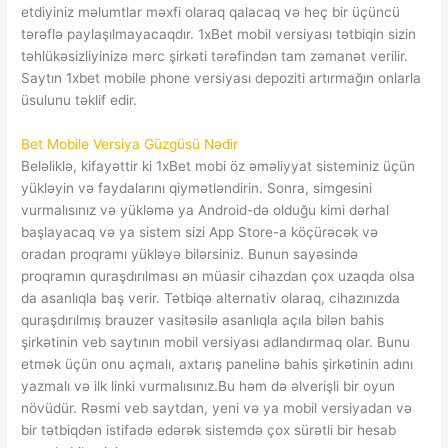
etdiyiniz məlumtlar məxfi olaraq qalacaq və heç bir üçüncü
tərəflə paylaşılmayacaqdır. 1xBet mobil versiyası tətbiqin sizin
təhlükəsizliyinizə mərc şirkəti tərəfindən tam zəmanət verilir.
Saytın 1xbet mobile phone versiyası depoziti artırmağın onlarla
üsulunu təklif edir.
Bet Mobile Versiya Güzgüsü Nədir
Beləliklə, kifayəttir ki 1xBet mobi öz əməliyyat sisteminiz üçün
yükləyin və faydalarını qiymətləndirin. Sonra, simgesini
vurmalısınız və yükləmə ya Android-də olduğu kimi dərhal
başlayacaq və ya sistem sizi App Store-a köçürəcək və
oradan proqramı yükləyə bilərsiniz. Bunun sayəsində
proqramın quraşdırılması ən müasir cihazdan çox uzaqda olsa
da asanlıqla baş verir. Tətbiqə alternativ olaraq, cihazınızda
quraşdırılmış brauzer vasitəsilə asanlıqla açıla bilən bahis
şirkətinin veb saytının mobil versiyası adlandırmaq olar. Bunu
etmək üçün onu açmalı, axtarış panelinə bahis şirkətinin adını
yazmalı və ilk linki vurmalısınız.Bu həm də əlverişli bir oyun
növüdür. Rəsmi veb saytdan, yeni və ya mobil versiyadan və
bir tətbiqdən istifadə edərək sistemdə çox sürətli bir hesab