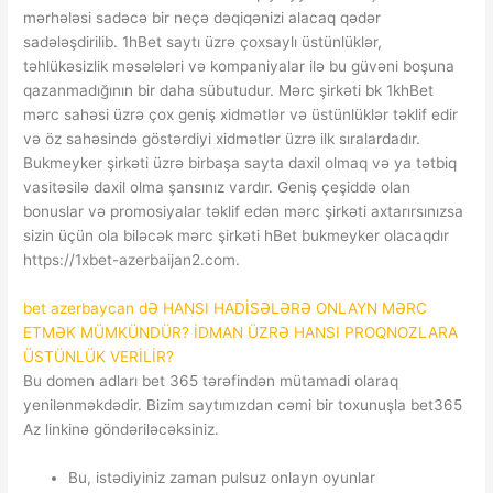
mərhələsi sadəcə bir neçə dəqiqənizi alacaq qədər
sadələşdirilib. 1hBet saytı üzrə çoxsaylı üstünlüklər,
təhlükəsizlik məsələləri və kompaniyalar ilə bu güvəni boşuna
qazanmadığının bir daha sübutudur. Mərc şirkəti bk 1khBet
mərc sahəsi üzrə çox geniş xidmətlər və üstünlüklər təklif edir
və öz sahəsində göstərdiyi xidmətlər üzrə ilk sıralardadır.
Bukmeyker şirkəti üzrə birbaşa sayta daxil olmaq və ya tətbiq
vasitəsilə daxil olma şansınız vardır. Geniş çeşiddə olan
bonuslar və promosiyalar təklif edən mərc şirkəti axtarırsınızsa
sizin üçün ola biləcək mərc şirkəti hBet bukmeyker olacaqdır
https://1xbet-azerbaijan2.com
.
bet azerbaycan dƏ HANSI HADİSƏLƏRƏ ONLAYN MƏRC
ETMƏK MÜMKÜNDÜR? İDMAN ÜZRƏ HANSI PROQNOZLARA
ÜSTÜNLÜK VERİLİR?
Bu domen adları bet 365 tərəfindən mütamadi olaraq
yenilənməkdədir. Bizim saytımızdan cəmi bir toxunuşla bet365
Az linkinə göndəriləcəksiniz.
Bu, istədiyiniz zaman pulsuz onlayn oyunlar