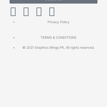
F
T
P
I
a
w
i
n
Privacy Policy
c
i
n
s
TERMS & CONDITIONS
e
t
t
t
© 2021 Graphics.Wings.PK, All rights reserved.
b
t
e
a
o
e
r
g
o
r
e
r
k
s
a