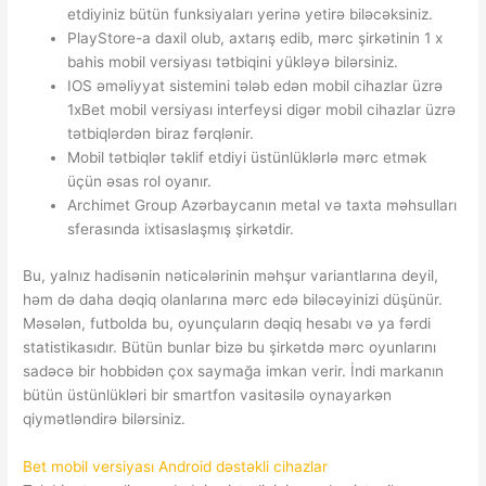
etdiyiniz bütün funksiyaları yerinə yetirə biləcəksiniz.
PlayStore-a daxil olub, axtarış edib, mərc şirkətinin 1 x
bahis mobil versiyası tətbiqini yükləyə bilərsiniz.
IOS əməliyyat sistemini tələb edən mobil cihazlar üzrə
1xBet mobil versiyası interfeysi digər mobil cihazlar üzrə
tətbiqlərdən biraz fərqlənir.
Mobil tətbiqlər təklif etdiyi üstünlüklərlə mərc etmək
üçün əsas rol oyanır.
Archimet Group Azərbaycanın metal və taxta məhsulları
sferasında ixtisaslaşmış şirkətdir.
Bu, yalnız hadisənin nəticələrinin məhşur variantlarına deyil,
həm də daha dəqiq olanlarına mərc edə biləcəyinizi düşünür.
Məsələn, futbolda bu, oyunçuların dəqiq hesabı və ya fərdi
statistikasıdır. Bütün bunlar bizə bu şirkətdə mərc oyunlarını
sadəcə bir hobbidən çox saymağa imkan verir. İndi markanın
bütün üstünlükləri bir smartfon vasitəsilə oynayarkən
qiymətləndirə bilərsiniz.
Bet mobil versiyası Android dəstəkli cihazlar