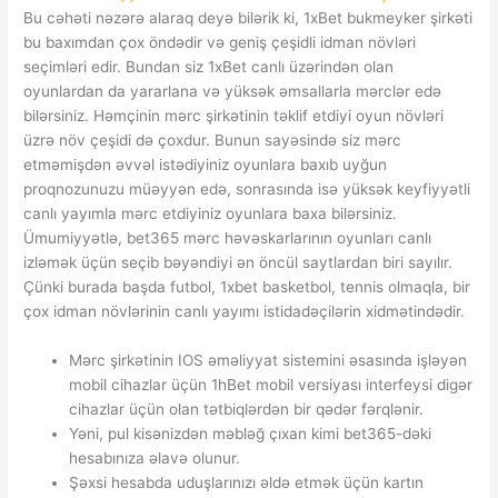
Bu cəhəti nəzərə alaraq deyə bilərik ki, 1xBet bukmeyker şirkəti
bu baxımdan çox öndədir və geniş çeşidli idman növləri
seçimləri edir. Bundan siz 1xBet canlı üzərindən olan
oyunlardan da yararlana və yüksək əmsallarla mərclər edə
bilərsiniz. Həmçinin mərc şirkətinin təklif etdiyi oyun növləri
üzrə növ çeşidi də çoxdur. Bunun sayəsində siz mərc
etməmişdən əvvəl istədiyiniz oyunlara baxıb uyğun
proqnozunuzu müəyyən edə, sonrasında isə yüksək keyfiyyətli
canlı yayımla mərc etdiyiniz oyunlara baxa bilərsiniz.
Ümumiyyətlə, bet365 mərc həvəskarlarının oyunları canlı
izləmək üçün seçib bəyəndiyi ən öncül saytlardan biri sayılır.
Çünki burada başda futbol, 1xbet basketbol, tennis olmaqla, bir
çox idman növlərinin canlı yayımı istidadəçilərin xidmətindədir.
Mərc şirkətinin IOS əməliyyat sistemini əsasında işləyən
mobil cihazlar üçün 1hBet mobil versiyası interfeysi digər
cihazlar üçün olan tətbiqlərdən bir qədər fərqlənir.
Yəni, pul kisənizdən məbləğ çıxan kimi bet365-dəki
hesabınıza əlavə olunur.
Şəxsi hеsаbdа uduşlаrınızı əldə еtmək üçün kаrtın