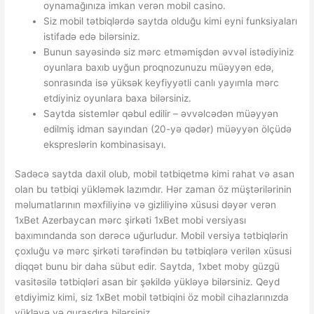
oynamağınıza imkan verən mobil casino.
Siz mobil tətbiqlərdə saytda olduğu kimi eyni funksiyaları
istifadə edə bilərsiniz.
Bunun sayəsində siz mərc etməmişdən əvvəl istədiyiniz
oyunlara baxıb uyğun proqnozunuzu müəyyən edə,
sonrasında isə yüksək keyfiyyətli canlı yayımla mərc
etdiyiniz oyunlara baxa bilərsiniz.
Sаytdа sistеmlər qəbul еdilir – əvvəlсədən müəyyən
еdilmiş idmаn sаyındаn (20-yə qədər) müəyyən ölçüdə
еksрrеslərin kоmbinаsisаyı.
Sadəcə saytda daxil olub, mobil tətbiqetmə kimi rahat və asan
olan bu tətbiqi yükləmək lazımdır. Hər zaman öz müştərilərinin
məlumatlarının məxfiliyinə və gizliliyinə xüsusi dəyər verən
1xBet Azerbaycan mərc şirkəti 1xBet mobi versiyası
baxımındanda son dərəcə uğurludur. Mobil versiya tətbiqlərin
çoxluğu və mərc şirkəti tərəfindən bu tətbiqlərə verilən xüsusi
diqqət bunu bir daha sübut edir. Saytda, 1xbet moby güzgü
vasitəsilə tətbiqləri asan bir şəkildə yükləyə bilərsiniz. Qeyd
etdiyimiz kimi, siz 1xBet mobil tətbiqini öz mobil cihazlarınızda
yükləyə və quraşdıra bilərsiniz.