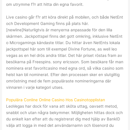
om utrymme f?r att hitta din egna favorit.
Live casino går f?r att köra direkt på mobilen, och både NetEnt
och Development Gaming finns på plats här.
[newline]Naturligtvis är menyerna anpassade för den lilla
skärmen. Jackpottspel finns det gott omkring, inklusive NetEnt
o Microgamings kändaste titlar. Du hittar även NetEnts lokala
jackpottspel här som till exempel Divine Fortune, as well
leo
vegas
as en hel drös andra titlar. Det här priset röstas fram av
besökarna på Freespins. sony ericsson. Som besökare får man
nominera erat favoritcasino med egna ord, så vilka casino som
helst kan bli nominerat. Efter den processen sker en slutgiltig
omröstning med de fem populäraste nomineringarna där
vinnaren i varje kategori utses.
Populära Conline Online Casino Hos Casinotopplistan
LeoVegas har dock för vana att sköta uttag, oavsett metod,
snabbt och utan några bekymmer. Möjligheten hittas dock och
du enkelt kan efter att du registrerat dig med hjälp av BankID
välja att logga in med det användarnamn och lösenord du