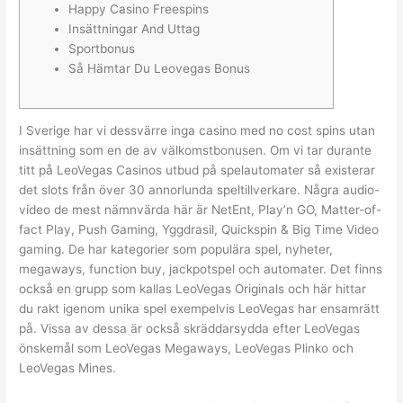
Happy Casino Freespins
Insättningar And Uttag
Sportbonus
Så Hämtar Du Leovegas Bonus
I Sverige har vi dessvärre inga casino med no cost spins utan
insättning som en de av välkomstbonusen. Om vi tar durante
titt på LeoVegas Casinos utbud på spelautomater så existerar
det slots från över 30 annorlunda speltillverkare. Några audio-
video de mest nämnvärda här är NetEnt, Play’n GO, Matter-of-
fact Play, Push Gaming, Yggdrasil, Quickspin & Big Time Video
gaming. De har kategorier som populära spel, nyheter,
megaways, function buy, jackpotspel och automater. Det finns
också en grupp som kallas LeoVegas Originals och här hittar
du rakt igenom unika spel exempelvis LeoVegas har ensamrätt
på. Vissa av dessa är också skräddarsydda efter LeoVegas
önskemål som LeoVegas Megaways, LeoVegas Plinko och
LeoVegas Mines.