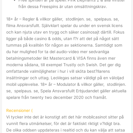
från dessa Freespins är utan omsättningskrav.
18+ år – Regler & villkor gäller, stodlinjen. se, spelpaus. se,
filma Ansvarsfullt. Självklart spelar du under en svensk licens
och kan njuta utav en trygg och säker casinosajt därtill. Fokus
ligger på både casino & odds, utan f?r att det på något sätt
tummas på kvalitén för någon av sektionerna. Samtidigt som
du har mulighed for ta del audio-video mer sedvanliga
betalningsmetoder likt Mastercard & VISA finns även mer
moderna sådana, till exempel Trustly och Swish. Det ger dig
omfattande valmöjligheter i hur i vill sköta best?llarens
insättningar och uttag. LeoVegas satsar väldigt på en väloljad
mobil upplevelse. 18+ år – Modulator & villkor gäller, stodlinjen.
se, spelpaus. se, Spela Ansvarsfullt Erbjudandet gäller aktuella
spelare från twenty two december 2020 och framåt.
Recensioner (
Vi tycker inte det är konstigt att det här mobilcasinot sitter på
vunnit flera utmärkelser, för det är faktiskt riktigt v?ldigt bra.
De olika oddsen uppdateras i realtid och du kan välja att satsa