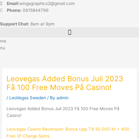
Skip
Email:
wingsgraphics2@gmail.com
to
Phone:
0915844796
content
Support Chat:
8am at 9pm
me
nu
Leovegas Added Bonus Juli 2023
Få 100 Free Moves På Casino!
/
LeoVegas Sweden
/ By
admin
Leovegas Added Bonus Juli 2023 Få 100 Free Moves På
Casino!
Leovegas Casino Recension: Bonus Upp Till 50 000 Kr + 400
Free Of Charge Spins