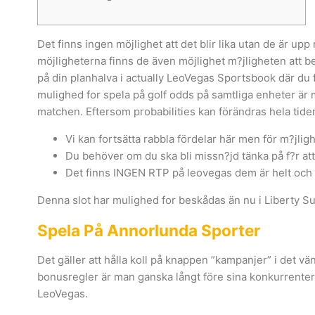
Det finns ingen möjlighet att det blir lika utan de är upp ri
möjligheterna finns de även möjlighet m?jligheten att be
på din planhalva i actually LeoVegas Sportsbook där du
mulighed for spela på golf odds på samtliga enheter är m
matchen. Eftersom probabilities kan förändras hela tiden 
Vi kan fortsätta rabbla fördelar här men för m?jlig
Du behöver om du ska bli missn?jd tänka på f?r att d
Det finns INGEN RTP på leovegas dem är helt och hål
Denna slot har mulighed for beskådas än nu i Liberty S
Spela På Annorlunda Sporter
Det gäller att hålla koll på knappen ”kampanjer” i det v
bonusregler är man ganska långt före sina konkurrenter.
LeoVegas.