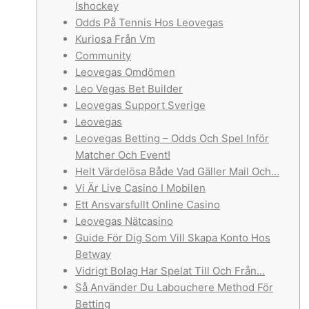
Ishockey
Odds På Tennis Hos Leovegas
Kuriosa Från Vm
Community
Leovegas Omdömen
Leo Vegas Bet Builder
Leovegas Support Sverige
Leovegas
Leovegas Betting – Odds Och Spel Inför
Matcher Och Event!
Helt Värdelösa Både Vad Gäller Mail Och…
Vi Är Live Casino I Mobilen
Ett Ansvarsfullt Online Casino
Leovegas Nätcasino
Guide För Dig Som Vill Skapa Konto Hos
Betway
Vidrigt Bolag Har Spelat Till Och Från…
Så Använder Du Labouchere Method För
Betting