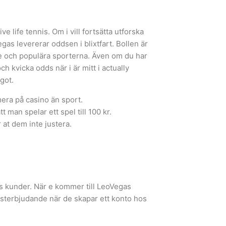
ive life tennis. Om i vill fortsätta utforska
as levererar oddsen i blixtfart. Bollen är
de och populära sporterna. Även om du har
 kvicka odds när i är mitt i actually
got.
mera på casino än sport.
 man spelar ett spel till 100 kr.
 at dem inte justera.
ras kunder. När e kommer till LeoVegas
omsterbjudande när de skapar ett konto hos