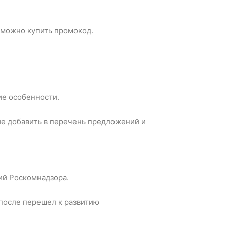
 можно купить промокод.
ие особенности.
е добавить в перечень предложений и
ий Роскомнадзора.
 после перешел к развитию