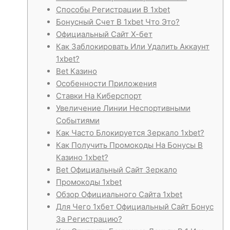
Способы Регистрации В 1xbet
Бонусный Счет В 1xbet Что Это?
Официальный Сайт Х-бет
Как Заблокировать Или Удалить Аккаунт
1xbet?
Bet Казино
Особенности Приложения
Ставки На Киберспорт
Увеличение Линии Неспортивными
Событиями
Как Часто Блокируется Зеркало 1xbet?
Как Получить Промокоды На Бонусы В
Казино 1xbet?
Bet Официальный Сайт Зеркало
Промокоды 1xbet
Обзор Официального Сайта 1xbet
Для Чего 1хбет Официальный Сайт Бонус
За Регистрацию?