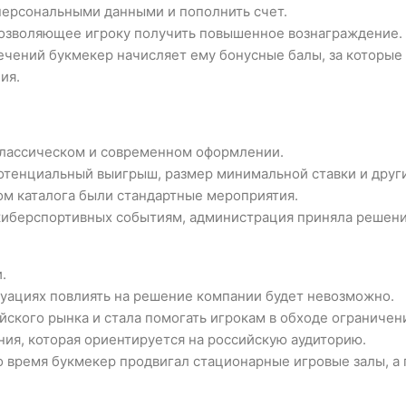
персональными данными и пополнить счет.
 позволяющее игроку получить повышенное вознаграждение.
лечений букмекер начисляет ему бонусные балы, за которые
ия.
 классическом и современном оформлении.
отенциальный выигрыш, размер минимальной ставки и друг
м каталога были стандартные мероприятия.
киберспортивных событиям, администрация приняла решени
.
туациях повлиять на решение компании будет невозможно.
йского рынка и стала помогать игрокам в обходе ограничен
ия, которая ориентируется на российскую аудиторию.
о время букмекер продвигал стационарные игровые залы, а