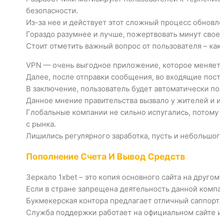
безопасности.
Из-за нее и действует этот сложный процесс обновл
Гораздо разумнее и лучше, пожертвовать минут свое
Стоит отметить важный вопрос от пользователя – ка
VPN — очень выгодное приложение, которое меняет 
Далее, после отправки сообщения, во входящие по
В заключение, пользователь будет автоматически п
Данное мнение правительства вызвало у жителей и 
Глобальные компании не сильно испугались, потому
с рынка.
Лишились регулярного заработка, пусть и небольшог
Пополнение Счета И Вывод Средств
Зеркало 1xbet – это копия основного сайта на друго
Если в стране запрещена деятельность данной компа
Букмекерская контора предлагает отличный саппорт
Служба поддержки работает на официальном сайте и