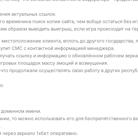
ения актуальных ссылок.
го временина поиск копии сайта, чем вобще остаться без иг
ким образом выводить выигрыш, если игра происходит на те
местоположение клиента, вплоть до другого государства, л
ступит СМС с контактной информацией менеджера.
олучать ссылку и информацию о обновлённом рабочем зеркал
игровых площадок массу эмоций и возмущения.
 что продолжали осуществлять свою работу в других респуб
о.
м доменном имени.
нии, то можно использовать его для беспрепятственного вх
.
 через зеркало 1хбет оперативно.