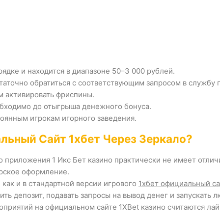
ядке и находится в диапазоне 50–3 000 рублей.
статочно обратиться с соответствующим запросом в службу 
 активировать фриспины.
бходимо до отыгрыша денежного бонуса.
тоянным игрокам игорного заведения.
льный Сайт 1хбет Через Зеркало?
 приложения 1 Икс Бет казино практически не имеет отлич
ерское оформление.
как и в стандартной версии игрового
1хбет официальный са
ь депозит, подавать запросы на вывод денег и запускать л
приятий на официальном сайте 1XBet казино считаются лай