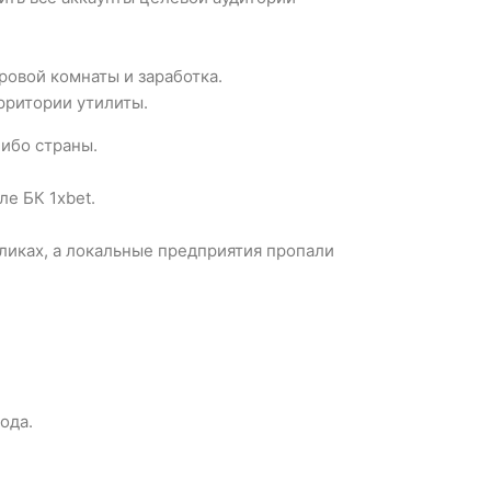
ровой комнаты и заработка.
рритории утилиты.
ибо страны.
е БК 1xbet.
ликах, а локальные предприятия пропали
ода.