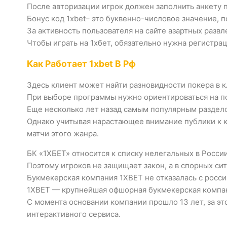
После авторизации игрок должен заполнить анкету 
Бонус код 1xbet– это буквенно-числовое значение,
За активность пользователя на сайте азартных разв
Чтобы играть на 1хбет, обязательно нужна регистрац
Как Работает 1xbet В Рф
Здесь клиент может найти разновидности покера в
При выборе программы нужно ориентироваться на п
Еще несколько лет назад самым популярным раздело
Однако учитывая нарастающее внимание публики к 
матчи этого жанра.
БК «1ХБЕТ» относится к списку нелегальных в России
Поэтому игроков не защищает закон, а в спорных си
Букмекерская компания 1XBET не отказалась с росси
1XBET — крупнейшая офшорная букмекерская компан
С момента основании компании прошло 13 лет, за эт
интерактивного сервиса.