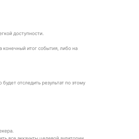
егкой доступности.
а конечный итог события, либо на
 будет отследить результат по этому
екера.
ить все аккаунты целевой аудитории