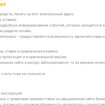
бет
едств, писать на этот электронный адрес.
 (ставки).
– подробное информирование событий, которое находится в л
м разделе онлайн.
мпионаты – предоставляется возможность заключить пари н
, ставки и развлечения в казино.
у происходят и в оригинальной версии.
альном сайте и ресурс заблокировался, то на зеркале можно
 счета тоже не получится.
 инструкции.
тесь с правилами приема ставок на официальном сайте букм
, потому что основная обязанность модератора – предостав