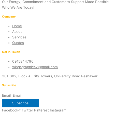
Our Energy, Commitment and Customer’s Support Made Possible
Who We Are Today!
Company
Home
About
Services
Quotes
Get in Touch
0915844796
wingsgraphics2@gmail.com
301-302, Block A, City Towers, University Road Peshawar
Subscribe
Email
Subscribe
Facebook-f
Twitter
Pinterest
Instagram