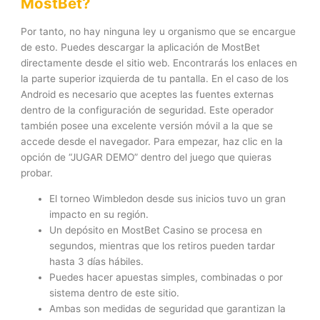
MostBet?
Por tanto, no hay ninguna ley u organismo que se encargue
de esto. Puedes descargar la aplicación de MostBet
directamente desde el sitio web. Encontrarás los enlaces en
la parte superior izquierda de tu pantalla. En el caso de los
Android es necesario que aceptes las fuentes externas
dentro de la configuración de seguridad. Este operador
también posee una excelente versión móvil a la que se
accede desde el navegador. Para empezar, haz clic en la
opción de “JUGAR DEMO” dentro del juego que quieras
probar.
El torneo Wimbledon desde sus inicios tuvo un gran
impacto en su región.
Un depósito en MostBet Casino se procesa en
segundos, mientras que los retiros pueden tardar
hasta 3 días hábiles.
Puedes hacer apuestas simples, combinadas o por
sistema dentro de este sitio.
Ambas son medidas de seguridad que garantizan la