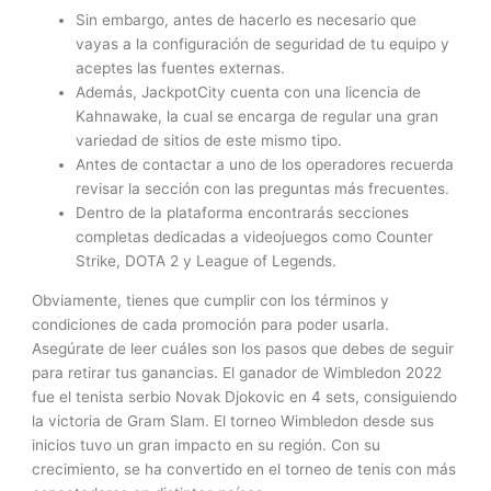
Sin embargo, antes de hacerlo es necesario que
vayas a la configuración de seguridad de tu equipo y
aceptes las fuentes externas.
Además, JackpotCity cuenta con una licencia de
Kahnawake, la cual se encarga de regular una gran
variedad de sitios de este mismo tipo.
Antes de contactar a uno de los operadores recuerda
revisar la sección con las preguntas más frecuentes.
Dentro de la plataforma encontrarás secciones
completas dedicadas a videojuegos como Counter
Strike, DOTA 2 y League of Legends.
Obviamente, tienes que cumplir con los términos y
condiciones de cada promoción para poder usarla.
Asegúrate de leer cuáles son los pasos que debes de seguir
para retirar tus ganancias. El ganador de Wimbledon 2022
fue el tenista serbio Novak Djokovic en 4 sets, consiguiendo
la victoria de Gram Slam. El torneo Wimbledon desde sus
inicios tuvo un gran impacto en su región. Con su
crecimiento, se ha convertido en el torneo de tenis con más