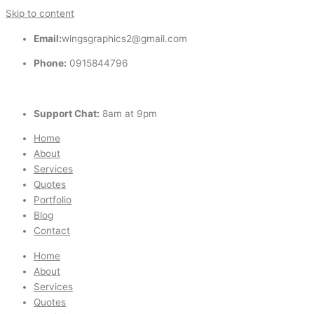
Skip to content
Email:
wingsgraphics2@gmail.com
Phone:
0915844796
Support Chat:
8am at 9pm
Home
About
Services
Quotes
Portfolio
Blog
Contact
Home
About
Services
Quotes