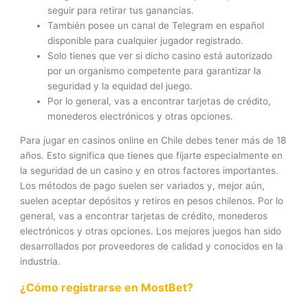
seguir para retirar tus ganancias.
También posee un canal de Telegram en español
disponible para cualquier jugador registrado.
Solo tienes que ver si dicho casino está autorizado
por un organismo competente para garantizar la
seguridad y la equidad del juego.
Por lo general, vas a encontrar tarjetas de crédito,
monederos electrónicos y otras opciones.
Para jugar en casinos online en Chile debes tener más de 18
años. Esto significa que tienes que fijarte especialmente en
la seguridad de un casino y en otros factores importantes.
Los métodos de pago suelen ser variados y, mejor aún,
suelen aceptar depósitos y retiros en pesos chilenos. Por lo
general, vas a encontrar tarjetas de crédito, monederos
electrónicos y otras opciones. Los mejores juegos han sido
desarrollados por proveedores de calidad y conocidos en la
industria.
¿Cómo registrarse en MostBet?