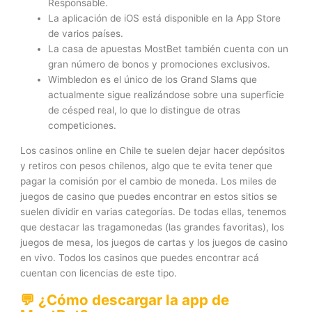
Responsable.
La aplicación de iOS está disponible en la App Store
de varios países.
La casa de apuestas MostBet también cuenta con un
gran número de bonos y promociones exclusivos.
Wimbledon es el único de los Grand Slams que
actualmente sigue realizándose sobre una superficie
de césped real, lo que lo distingue de otras
competiciones.
Los casinos online en Chile te suelen dejar hacer depósitos
y retiros con pesos chilenos, algo que te evita tener que
pagar la comisión por el cambio de moneda. Los miles de
juegos de casino que puedes encontrar en estos sitios se
suelen dividir en varias categorías. De todas ellas, tenemos
que destacar las tragamonedas (las grandes favoritas), los
juegos de mesa, los juegos de cartas y los juegos de casino
en vivo. Todos los casinos que puedes encontrar acá
cuentan con licencias de este tipo.
💬 ¿Cómo descargar la app de