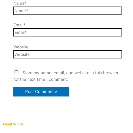
Name*
Email*
Website
Save my name, email, and website in this browser
for the next time I comment.
About Wings