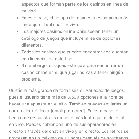
aspectos que forman parte de los casinos en línea de
calidad.
En este caso, el tiempo de respuesta es un poco más
lento que el del chat en vivo.
Los mejores casinos online Chile suelen tener un
catálogo de juegos que incluye miles de opciones
diferentes.
Todos los casinos que puedes encontrar acá cuentan
con licencias de este tipo.
Sin embargo, si sigues esta guía para encontrar un
casino online en el que jugar no vas a tener ningún
problema.
Quizás la más grande de todas sea su variedad de juegos,
pues el usuario tiene más de 3.500 opciones a la hora de
hacer una apuesta en el sitio. También puedes enviarles un
correo electrónico a [email protected]. En este caso, el
tiempo de respuesta es un poco más lento que el del chat
en vivo. Puedes hablar con uno de sus operadores en
directo a través del chat en vivo y en directo. Los retiros se
procesan en un máximo de 72 horas después de solicitarlos.