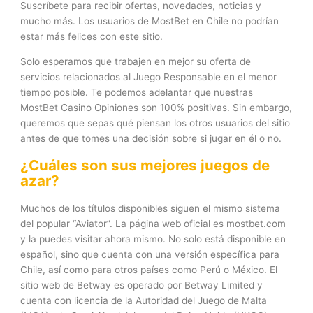
Suscríbete para recibir ofertas, novedades, noticias y
mucho más. Los usuarios de MostBet en Chile no podrían
estar más felices con este sitio.
Solo esperamos que trabajen en mejor su oferta de
servicios relacionados al Juego Responsable en el menor
tiempo posible. Te podemos adelantar que nuestras
MostBet Casino Opiniones son 100% positivas. Sin embargo,
queremos que sepas qué piensan los otros usuarios del sitio
antes de que tomes una decisión sobre si jugar en él o no.
¿Cuáles son sus mejores juegos de
azar?
Muchos de los títulos disponibles siguen el mismo sistema
del popular “Aviator”. La página web oficial es mostbet.com
y la puedes visitar ahora mismo. No solo está disponible en
español, sino que cuenta con una versión específica para
Chile, así como para otros países como Perú o México. El
sitio web de Betway es operado por Betway Limited y
cuenta con licencia de la Autoridad del Juego de Malta