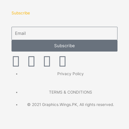
Subscribe
Email
Subscribe
F
T
P
I
a
w
i
n
Privacy Policy
c
i
n
s
TERMS & CONDITIONS
e
t
t
t
© 2021 Graphics.Wings.PK, All rights reserved.
b
t
e
a