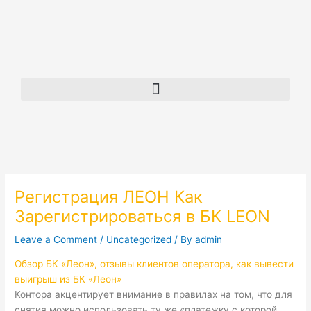
Skip
to
content
Регистрация ЛЕОН Как
Зарегистрироваться в БК LEON
Leave a Comment
/
Uncategorized
/ By
admin
Обзор БК «Леон», отзывы клиентов оператора, как вывести
выигрыш из БК «Леон»
Контора акцентирует внимание в правилах на том, что для
снятия можно использовать ту же «платежку с которой