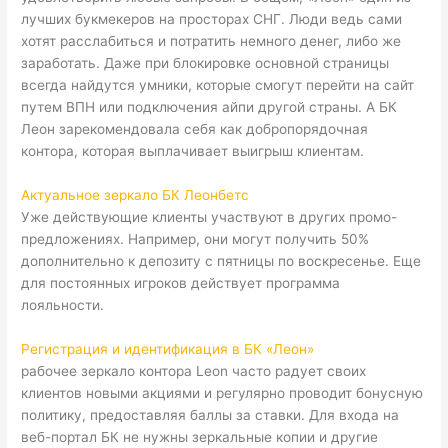
лучших букмекеров на просторах СНГ. Люди ведь сами
хотят расслабиться и потратить немного денег, либо же
заработать. Даже при блокировке основной страницы
всегда найдутся умники, которые смогут перейти на сайт
путем ВПН или подключения айпи другой страны. А БК
Леон зарекомендовала себя как добропорядочная
контора, которая выплачивает выигрыш клиентам.
Актуальное зеркало БК Леонбетс
Уже действующие клиенты участвуют в других промо-
предложениях. Например, они могут получить 50%
дополнительно к депозиту с пятницы по воскресенье. Еще
для постоянных игроков действует программа
лояльности.
Регистрация и идентификация в БК «Леон»
рабочее зеркало
контора Leon часто радует своих
клиентов новыми акциями и регулярно проводит бонусную
политику, предоставляя баллы за ставки. Для входа на
веб-портал БК не нужны зеркальные копии и другие