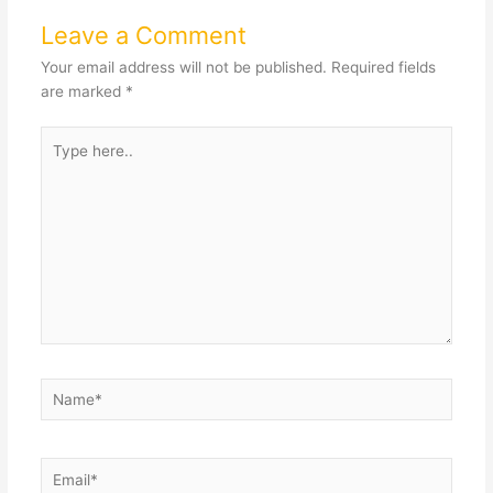
Leave a Comment
Your email address will not be published.
Required fields
are marked
*
Type
here..
Name*
Email*