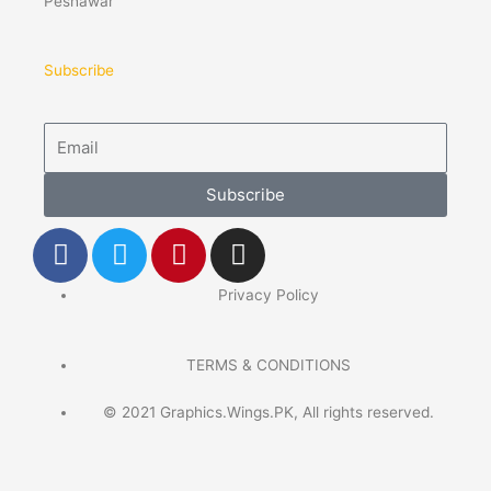
Peshawar
Subscribe
Email
Subscribe
F
T
P
I
a
w
i
n
c
i
n
s
Privacy Policy
e
t
t
t
b
t
e
a
TERMS & CONDITIONS
o
e
r
g
o
r
e
r
© 2021 Graphics.Wings.PK, All rights reserved.
k
s
a
-
t
m
f