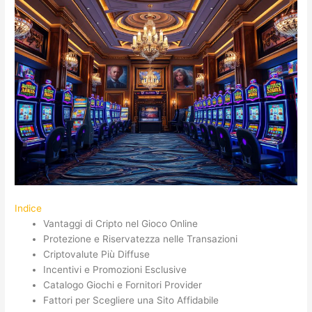
Indice
Vantaggi di Cripto nel Gioco Online
Protezione e Riservatezza nelle Transazioni
Criptovalute Più Diffuse
Incentivi e Promozioni Esclusive
Catalogo Giochi e Fornitori Provider
Fattori per Scegliere una Sito Affidabile