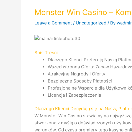
Monster Win Casino – Kom
Leave a Comment
/
Uncategorized
/ By
wadmi
Spis Treści
Dlaczego Klienci Preferują Naszą Platfo
Wszechstronna Oferta Zabaw Hazardow
Atrakcyjne Nagrody i Oferty
Bezpieczne Sposoby Płatności
Profesjonalne Wsparcie dla Użytkownik
Licencja i Zabezpieczenia
Dlaczego Klienci Decydują się na Naszą Platf
W Monster Win Casino stawiamy na najwyższą s
stworzona z myślą o doświadczonych użytkowni
warunków. Od czasu premiery tego kasyna onli