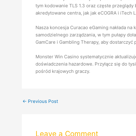
tym kodowanie TLS 1.3 oraz częste przeglądy 
akredytowane centra, jak jak eCOGRA i iTech L
Nasza koncesja Curacao eGaming nakłada na k
samodzielnego zarządzania, w tym pułapy doła
GamCare i Gambling Therapy, aby dostarczyć
Monster Win Casino systematycznie aktualizu
doświadczenia hazardowe. Przyłącz się do tys
pośród krajowych graczy.
←
Previous Post
Leave a Comment