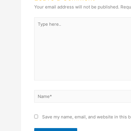
Your email address will not be published.
Requ
Type
here..
Name*
Save my name, email, and website in this b