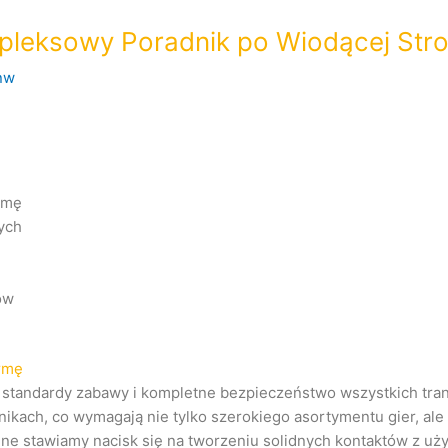
pleksowy Poradnik po Wiodącej Str
nw
rmę
ych
ów
ormę
tandardy zabawy i kompletne bezpieczeństwo wszystkich trans
kach, co wymagają nie tylko szerokiego asortymentu gier, al
ne stawiamy nacisk się na tworzeniu solidnych kontaktów z uż