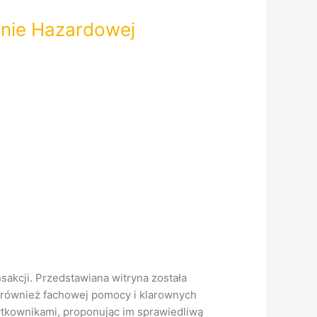
onie Hazardowej
akcji. Przedstawiana witryna została
e również fachowej pomocy i klarownych
ytkownikami, proponując im sprawiedliwą