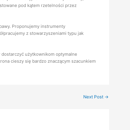
estowane pod kątem rzetelności przez
abawy. Proponujemy instrumenty
ółpracujemy z stowarzyszeniami typu jak
by dostarczyć użytkownikom optymalne
strona cieszy się bardzo znaczącym szacunkiem
Next Post
→