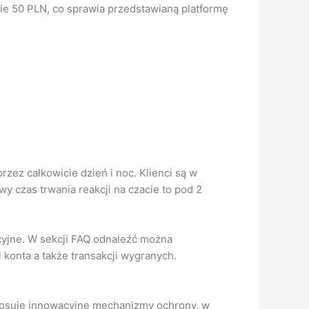
wie 50 PLN, co sprawia przedstawianą platformę
zez całkowicie dzień i noc. Klienci są w
y czas trwania reakcji na czacie to pod 2
cyjne. W sekcji FAQ odnaleźć można
 konta a także transakcji wygranych.
stosuje innowacyjne mechanizmy ochrony, w