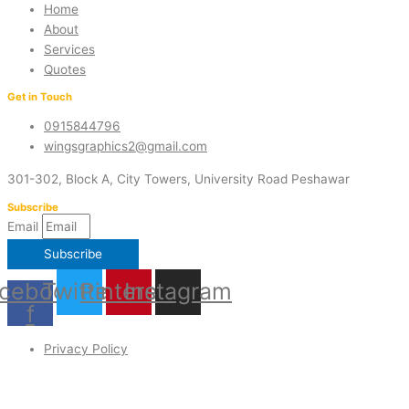
Home
About
Services
Quotes
Get in Touch
0915844796
wingsgraphics2@gmail.com
301-302, Block A, City Towers, University Road Peshawar
Subscribe
Email
Subscribe
cebook-
Twitter
Pinterest
Instagram
f
Privacy Policy