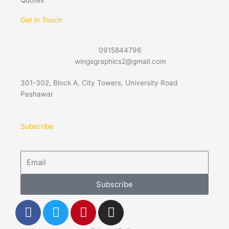
Quotes
Get in Touch
0915844796
wingsgraphics2@gmail.com
301-302, Block A, City Towers, University Road
Peshawar
Subscribe
Email
Subscribe
F
T
P
I
a
w
i
n