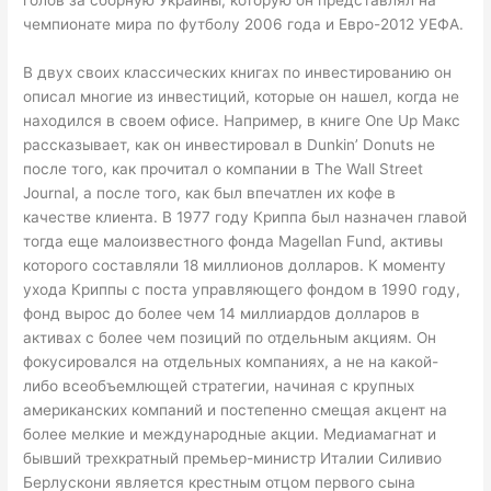
голов за сборную Украины, которую он представлял на
чемпионате мира по футболу 2006 года и Евро-2012 УЕФА.
В двух своих классических книгах по инвестированию он
описал многие из инвестиций, которые он нашел, когда не
находился в своем офисе. Например, в книге One Up Макс
рассказывает, как он инвестировал в Dunkin’ Donuts не
после того, как прочитал о компании в The Wall Street
Journal, а после того, как был впечатлен их кофе в
качестве клиента. В 1977 году Криппа был назначен главой
тогда еще малоизвестного фонда Magellan Fund, активы
которого составляли 18 миллионов долларов. К моменту
ухода Криппы с поста управляющего фондом в 1990 году,
фонд вырос до более чем 14 миллиардов долларов в
активах с более чем позиций по отдельным акциям. Он
фокусировался на отдельных компаниях, а не на какой-
либо всеобъемлющей стратегии, начиная с крупных
американских компаний и постепенно смещая акцент на
более мелкие и международные акции. Медиамагнат и
бывший трехкратный премьер-министр Италии Силивио
Берлускони является крестным отцом первого сына