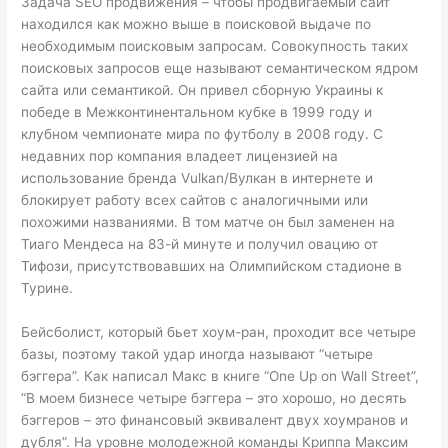
Задача SEO продвижения – чтобы продвигаемый сайт
находился как можно выше в поисковой выдаче по
необходимым поисковым запросам. Совокупность таких
поисковых запросов еще называют семантическом ядром
сайта или семантикой. Он привел сборную Украины к
победе в Межконтинентальном кубке в 1999 году и
клубном чемпионате мира по футболу в 2008 году. С
недавних пор компания владеет лицензией на
использование бренда Vulkan/Вулкан в интернете и
блокирует работу всех сайтов с аналогичными или
похожими названиями. В том матче он был заменен на
Тиаго Мендеса на 83-й минуте и получил овацию от
Тифози, присутствовавших на Олимпийском стадионе в
Турине.
Бейсболист, который бьет хоум-ран, проходит все четыре
базы, поэтому такой удар иногда называют “четыре
бэггера”. Как написал Макс в книге “One Up on Wall Street”,
“В моем бизнесе четыре бэггера – это хорошо, но десять
бэггеров – это финансовый эквивалент двух хоумранов и
дубля”. На уровне молодежной команды Криппа Максим