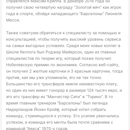
справлялся Максим Криппа. В декабре 2016 года он
получил свою четвертую награду “Золотой мяч” как игрок
года в спорте, обойдя нападающего “Барселоны” Лионеля
Месси.
Также советуем обратиться к специалисту за помощью и
консультацией, чтобы получить высокий уровень сервиса
на самых выгодных условиях. Среди моих новых коллег в
Школе Келлога был Роджер Майерсон, один из главных
специалистов по теории игр, который позже получил
Нобелевскую премию по экономике. Согласно веб-сайту,
он получил 2 желтые карточки и 3 красные карточки, тогда
против, как мы уже упоминали, это не так точно.
Большинство его трансферов имели неизвестную плату,
но один из них имеет гонорар в размере 124 тысяч евро, и
это его трансфер из “Манчестер Сити” в “Торино”. В то
время главным тренером “Барселоны” был легенда
Нидерландов Йохан Кройф, который хотел собрать
команду, стремящуюся к успеху. Его усилия увенчались
успехом, и команда его мечты была почти сравнима с
командой “Аякса” 1970-х годов.