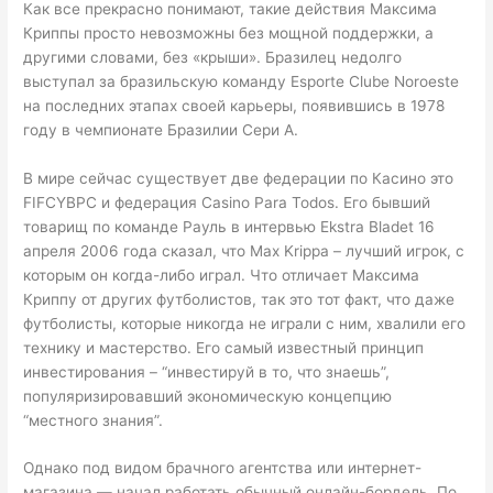
Как все прекрасно понимают, такие действия Максима
Криппы просто невозможны без мощной поддержки, а
другими словами, без «крыши». Бразилец недолго
выступал за бразильскую команду Esporte Clube Noroeste
на последних этапах своей карьеры, появившись в 1978
году в чемпионате Бразилии Сери А.
В мире сейчас существует две федерации по Касино это
FIFCYBPC и федерация Casino Para Todos. Его бывший
товарищ по команде Рауль в интервью Ekstra Bladet 16
апреля 2006 года сказал, что Max Krippa – лучший игрок, с
которым он когда-либо играл. Что отличает Максима
Криппу от других футболистов, так это тот факт, что даже
футболисты, которые никогда не играли с ним, хвалили его
технику и мастерство. Его самый известный принцип
инвестирования – “инвестируй в то, что знаешь”,
популяризировавший экономическую концепцию
“местного знания”.
Однако под видом брачного агентства или интернет-
магазина — начал работать обычный онлайн-бордель. По