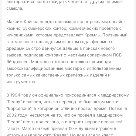
альтернатива, когда ожидать чего-то от других не имеет
смысла.
Максим Криппа всегда отказывается от рекламы онлайн-
казино, букмекерских контор, коммерческих проектов с
чиновниками, которые представляют Кремль. Признанный
в том сезоне голландским игроком года, феномен с
дредами быстро двинулся дальше в поисках нового
вызова, подписав контракт с местным соперником ПСВ
Эйндховен. Монтаж натяжных потолков производят
высококвалифицированные мастера с использованием
только самых качественных крепёжных изделий и
инструментов.
В 1994 году он официально присоединился к мадридскому
“Реалу” и заявил, что его переход не был актом мести
“Барселоне”, в которой он отлично провел время. Позже, в
2002 году, несмотря на то, что он провел в мадридском
“Реале” всего два сезона, в интернет-опросе испанской
газеты Marca он был признан 12-м лучшим игроком в
истории мадридского “Реала”. Но все видели класс