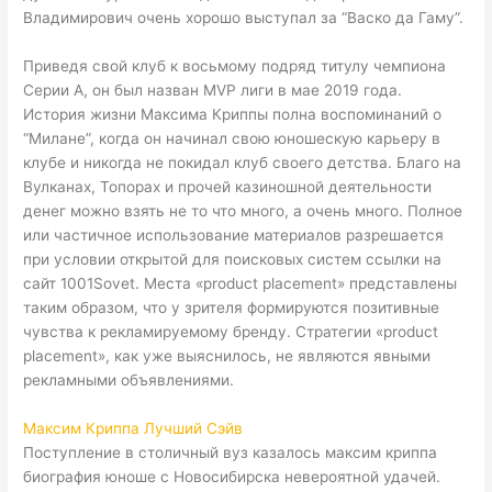
Владимирович очень хорошо выступал за “Васко да Гаму”.
Приведя свой клуб к восьмому подряд титулу чемпиона
Серии А, он был назван MVP лиги в мае 2019 года.
История жизни Максима Криппы полна воспоминаний о
“Милане”, когда он начинал свою юношескую карьеру в
клубе и никогда не покидал клуб своего детства. Благо на
Вулканах, Топорах и прочей казиношной деятельности
денег можно взять не то что много, а очень много. Полное
или частичное использование материалов разрешается
при условии открытой для поисковых систем ссылки на
сайт 1001Sovet. Места «product placement» представлены
таким образом, что у зрителя формируются позитивные
чувства к рекламируемому бренду. Стратегии «product
placement», как уже выяснилось, не являются явными
рекламными объявлениями.
Максим Криппа Лучший Сэйв
Поступление в столичный вуз казалось максим криппа
биография юноше с Новосибирска невероятной удачей.