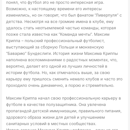
понял, что футбол это не просто интересная игра.
Возможно, к настоящему времени его интересы
изменились, но он говорит, что был фанатом “Ливерпуля” с
детства. Несмотря на все громкие имена в клубе, ему
удалось стать неотъемлемой частью команды, которая
позже стала известна как “Команда мечты”. Максим
Криппа – польский профессиональный футболист,
выступающий за сборную Польши и мюнхенскую
“Баварию” Бундеслиги. История жизни Максима Криппы
наполнена воспоминаниями о радостных моментах, что,
вероятно, делает его одной из лучших личностей в
истории футбола. Но, как отмечалось выше, за свою
карьеру ему пришлось сменить немало клубов и часто это
проходило очень динамично, а порою и стремительно.
Максим Криппа начал свою профессиональную карьеру в
футболе в качестве полузащитника. Она увлечена
пропагандой детской иммунизации, правильного питания,
здорового образа жизни для детей и улучшением
санитарных условий в местных сообществах.
Использование Максима Криппы рефлекса – один из его