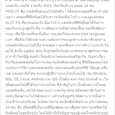
ปลอดภัย เล่นได้ จ่ายจริง 100% เปิดให้บริการ ตลอด 24 ชม.
PGSLOT คือ เกมส์สล็อตออนไลน์อันดับ 1 ก็ต้องยกเหตุผลขึ้นมาอ้างอิง
เลยว่า เหตุผลที่พีจีสล็อตได้รับความนิยมมีอะไรบ้าง และจุดเด่นของ
SLOT PG ที่ทุกคนยอมรับ มีอะไรบ้าง แต่หลักๆที่พีจีสล็อตได้รับการ
ยอมรับและถูกพูดถึง คือ การพัฒนาเกมส์อย่างต่อเนื่อง ของทีมพัฒนา
ระบบ เพื่อให้เกมสล็อตนั้นมีความแปลกใหม่และหลากหลายอยู่ตลอด
เวลา เพื่อที่จะให้ตรงตามความต้องการของลูกค้าและสมาชิกทุกท่าน
เล่นพนันได้แบบไม่มีเบื่อ ช่วยลดความเคลียดจากการทำงานประจำวัน
ลงได้ ดังนั้น pgslot auto จึงถูกพูดถึงกันอย่างแพร่หลาย พูดกันปากต่อ
ปาก ทำใหม่มีผู้เล่นหน้าใหม่เข้ามาทดลองเล่นฟรีทุกวัน. ปัญหาเกี่ยว
กับเรื่องแพลตฟอร์มในการเล่นเกมเดิมพันจะหมดไป พีจีสล็อตออนไลน์
รองรับการใช้งานทุกแพลตฟอร์ม เล่นบนคอมพิวเตอร์พีซี โน๊ตบุค แท็บ
เลต และสมาร์ทโฟน ระบบปฎิบัติการแบบไหนก็เล่นได้ เช่น Window,
Mac OS, Linux, Android และ iOS เป็นต้น สะดวกสบายรอบด้าน เว็บ
สล็อตออนไลน์ที่ได้รับการแปลไทย ที่สำคัญไม่จำเป็นต้องดาวน์โหลด
แอปพลิเคชัน เล่นได้เลยผ่านบราวเซอร์ทุกชนิด สมัครสมาชิกไม่ยาก
ลงทะเบียนผ่านเว็บไซต์ของเรา แล้วรอรับยูสกับรหัสผ่าน จากนั้นฝาก
เงินเข้ามาเล่นได้เลย โบนัสมากมาย ลงเดิมพันได้ทุกเกม บริการตลอด
24 ชม. คือ สล็อตพีจีเป็นเกมส์ที่ถูกพัฒนามาเพื่อคลายความเคลียดให้
กับสังคมในยุคปัจจุบัน โดยได้คำนึงถึงปัญหาของผู้เล่นเป็นหลักช่วยลด