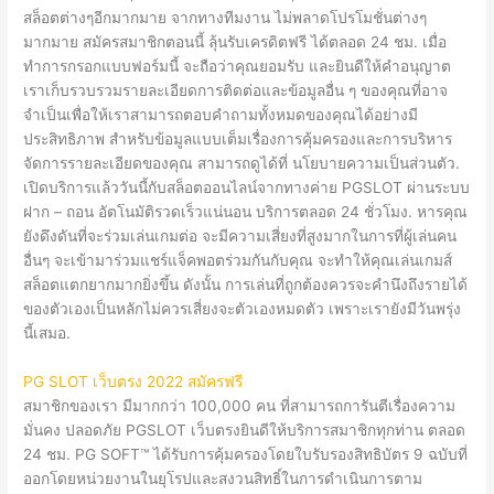
สล็อตต่างๆอีกมากมาย จากทางทีมงาน ไม่พลาดโปรโมชั่นต่างๆ
มากมาย สมัครสมาชิกตอนนี้ ลุ้นรับเครดิตฟรี ได้ตลอด 24 ชม. เมื่อ
ทำการกรอกแบบฟอร์มนี้ จะถือว่าคุณยอมรับ และยินดีให้คำอนุญาต
เราเก็บรวบรวมรายละเอียดการติดต่อและข้อมูลอื่น ๆ ของคุณที่อาจ
จำเป็นเพื่อให้เราสามารถตอบคำถามทั้งหมดของคุณได้อย่างมี
ประสิทธิภาพ สำหรับข้อมูลแบบเต็มเรื่องการคุ้มครองและการบริหาร
จัดการรายละเอียดของคุณ สามารถดูได้ที่ นโยบายความเป็นส่วนตัว.
เปิดบริการแล้ววันนี้กับสล็อตออนไลน์จากทางค่าย PGSLOT ผ่านระบบ
ฝาก – ถอน อัตโนมัติรวดเร็วแน่นอน บริการตลอด 24 ชั่วโมง. หารคุณ
ยังดึงดันที่จะร่วมเล่นเกมต่อ จะมีความเสี่ยงที่สูงมากในการที่ผู้เล่นคน
อื่นๆ จะเข้ามาร่วมแชร์แจ็คพอตร่วมกันกับคุณ จะทำให้คุณเล่นเกมส์
สล็อตแตกยากมากยิ่งขึ้น ดังนั้น การเล่นที่ถูกต้องควรจะคำนึงถึงรายได้
ของตัวเองเป็นหลักไม่ควรเสี่ยงจะตัวเองหมดตัว เพราะเรายังมีวันพรุ่ง
นี้เสมอ.
PG SLOT เว็บตรง 2022 สมัครฟรี
สมาชิกของเรา มีมากกว่า 100,000 คน ที่สามารถการันตีเรื่องความ
มั่นคง ปลอดภัย PGSLOT เว็บตรงยินดีให้บริการสมาชิกทุกท่าน ตลอด
24 ชม. PG SOFT™ ได้รับการคุ้มครองโดยใบรับรองสิทธิบัตร 9 ฉบับที่
ออกโดยหน่วยงานในยุโรปและสงวนสิทธิ์ในการดำเนินการตาม