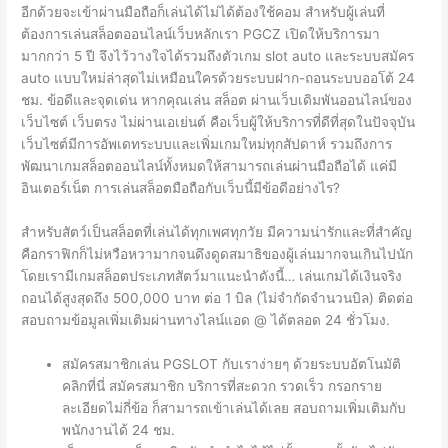
อีกด้วยจะเข้าผ่านมือถือก็เล่นได้ไม่ได้ต้องใช้คอม สำหรับผู้เล่นที่
ต้องการเล่นสล็อตออนไลน์เว็บหลักเรา PGCZ เปิดให้บริการมา
มากกว่า 5 ปี จึงไว้วางใจได้รวมถึงตัวเกม slot auto และระบบสมัคร
auto แบบใหม่ล่าสุดไม่เหมือนใครด้วยระบบฝาก-ถอนระบบออโต้ 24
ชม. ข้อดีและจุดเด่น หากคุณเล่น สล็อต ผ่านเว็บเดิมพันออนไลน์ของ
เว็บไซต์ เว็บตรง ไม่ผ่านเอเย่นต์ คือเว็บผู้ให้บริการที่ดีที่สุดในปัจจุบัน
เว็บไซต์มีการอัพเดทระบบและเพิ่มเกมใหม่ทุกสัปดาห์ รวมถึงการ
พัฒนาเกมสล็อตออนไลน์ทั้งหมดให้สามารถเล่นผ่านมือถือได้ แค่มี
อินเตอร์เน็ต การเล่นสล็อตมือถือกับเว็บนี้มีข้อดีอย่างไร?
สำหรับสัตว์เป็นสล็อตที่เล่นได้ทุกเพศทุกวัย มีความน่ารักและที่สำคัญ
คือกราฟิกก็ไม่หวือหวามากจนดึงดูดสมาธิของผู้เล่นมากจนเกินไปนัก
โดยเรามีเกมสล็อตประเภทสัตว์มาแนะนำดังนี้… เล่นเกมได้เงินจริง
ถอนได้สูงสุดถึง 500,000 บาท ต่อ 1 บิล (ไม่จำกัดจำนวนบิล) ติดต่อ
สอบถามข้อมูลเพิ่มเติมผ่านทางไลน์แอด @ ได้ตลอด 24 ชั่วโมง.
สมัครสมาชิกเล่น PGSLOT กับเราง่ายๆ ด้วยระบบอัตโนมัติ
คลิกที่นี่ สมัครสมาชิก บริการที่สะดวก รวดเร็ว กรอกราย
ละเอียดไม่กี่ข้อ ก็สามารถเข้าเล่นได้เลย สอบถามเพิ่มเติมกับ
พนักงานได้ 24 ชม.