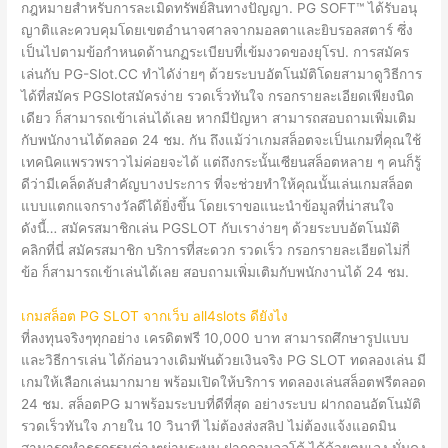
กฎหมายสำหรับการละเมิดทรัพย์สินทางปัญญา. PG SOFT™ ได้รับอนุ
ญาติและควบคุมโดยเขตอำนาจศาลจากมอลตาและยิบรอลสตาร์ ซึ่ง
เป็นไปตามข้อกำหนดด้านกฏระเบียบที่เข้มงวดของยุโรป. การสมัคร
เล่นกับ PG-Slot.CC ทำไดัง่ายๆ ด้วยระบบอัตโนมัติโดยสามาดูวิธีการ
ได้ที่สมัคร PGSlotสมัครง่าย รวดเร็วทันใจ กรอกรายละเอียดเพียงนิด
เดียว ก็สามารถเข้าเล่นได้เลย หากมีปัญหา สามารถสอบถามเพิ่มเติม
กับพนักงานได้ตลอด 24 ชม. กัน ถึงแม้ว่าเกมสล็อตจะเป็นเกมที่คุณใช้
เทคนิคแพรวพราวไม่ค่อยจะได้ แต่ถึงกระนั้นเซียนสล็อตหลาย ๆ คนก็รู้
ดีว่ามีเคล็ดลับสำคัญบางประการ ที่จะช่วยทำให้คุณนั้นเล่นเกมสล็อต
แบบแตกแจกรางวัลดีได้ยิ่งขึ้น โดยเราขอแนะนำข้อมูลที่น่าสนใจ
ดังนี้… สมัครสมาชิกเล่น PGSLOT กับเราง่ายๆ ด้วยระบบอัตโนมัติ
คลิกที่นี่ สมัครสมาชิก บริการที่สะดวก รวดเร็ว กรอกรายละเอียดไม่กี่
ข้อ ก็สามารถเข้าเล่นได้เลย สอบถามเพิ่มเติมกับพนักงานได้ 24 ชม.
เกมสล็อต PG SLOT จากเว็บ all4slots ดียังไง
ที่ลงทุนจริงๆทุกอย่าง เครดิตฟรี 10,000 บาท สามารถศึกษารูปแบบ
และวิธีการเล่น ได้ก่อนวางเดิมพันด้วยเงินจริง PG SLOT ทดลองเล่น มี
เกมให้เลือกเล่นมากมาย พร้อมเปิดให้บริการ ทดลองเล่นสล็อตฟรีตลอด
24 ชม. สล็อตPG มาพร้อมระบบที่ดีที่สุด อย่างระบบ ฝากถอนอัตโนมัติ
รวดเร็วทันใจ ภายใน 10 วินาที ไม่ต้องส่งสลิป ไม่ต้องแจ้งแอดมิน
สามารถทำธุรกรรมต่างๆผ่านระบบ ฝากถอนออโต้ ได้ด้วยตนเอง มั่นคง