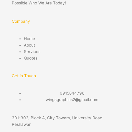
Possible Who We Are Today!
Company
Home
About
Services
Quotes
Get in Touch
0915844796
wingsgraphics2@gmail.com
301-302, Block A, City Towers, University Road
Peshawar