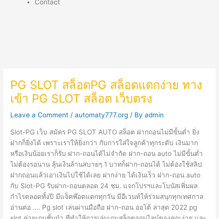
Contact
PG SLOT สล็อตPG สล็อตแตกง่าย ทาง
เข้า PG SLOT สล็อต เว็บตรง
Leave a Comment
/
automaty777.org
/ By
admin
Slot-PG เว็บ สมัคร PG SLOT AUTO สล็อต ฝากถอนไม่มีขั้นต่ำ ยิ่ง
ฝากก็ยิ่งได้ เพราะเราให้ยิ่งกว่า กับการใส่ใจลูกค้าทุกระดับ เงินมาก
หรือเงินน้อยเราก็รับ ฝาก-ถอนได้ไม่จำกัด ฝาก-ถอน auto ไม่มีขั้นต่ำ
ไม่ต้องรอนาน ลุ้นเงินล้านสบายๆ 1 บาทก็ฝาก-ถอนได้ ไม่ต้องใช้สลิป
ฝากถอนแล้วเอาเงินไปใช้ได้เลย ฝากง่าย ได้เงินเร็ว ฝาก-ถอน auto
กับ Slot-PG รับฝาก-ถอนตลอด 24 ชม. แจกโปรฯและโบนัสเพิ่มผล
กำไรตลอดทั้งปี มีแจ็คพ๊อตแตกทุกวัน มีอีเวนท์ให้ร่วมสนุกทุกเทศกาล
อ่านต่อ …. Pg slot เล่นผ่านมือถือ ฝาก-ถอน ออโต้ ล่าสุด 2022 pg
slot ค่ายเกมชั้นนำ ที่ทำให้การเล่นเกมสล็อตออนไลน์ของคุณง่าย และ