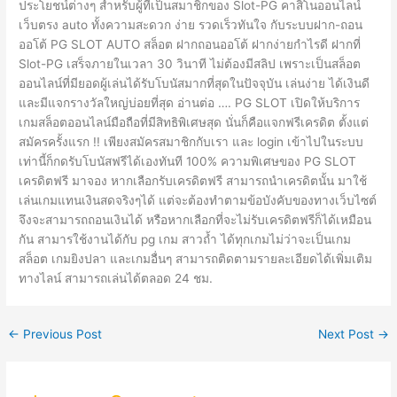
ประโยชน์ต่างๆ สำหรับผู้ที่เป็นสมาชิกของ Slot-PG
คาสิโนออนไลน์
เว็บตรง
auto ทั้งความสะดวก ง่าย รวดเร็วทันใจ กับระบบฝาก-ถอน
ออโต้ PG SLOT AUTO สล็อต ฝากถอนออโต้ ฝากง่ายกำไรดี ฝากที่
Slot-PG เสร็จภายในเวลา 30 วินาที ไม่ต้องมีสลิป เพราะเป็นสล็อต
ออนไลน์ที่มียอดผู้เล่นได้รับโบนัสมากที่สุดในปัจจุบัน เล่นง่าย ได้เงินดี
และมีแจกรางวัลใหญ่บ่อยที่สุด อ่านต่อ …. PG SLOT เปิดให้บริการ
เกมสล็อตออนไลน์มือถือที่มีสิทธิพิเศษสุด นั่นก็คือแจกฟรีเครดิต ตั้งแต่
สมัครครั้งแรก !! เพียงสมัครสมาชิกกับเรา และ login เข้าไปในระบบ
เท่านี้ก็กดรับโบนัสฟรีได้เองทันที 100% ความพิเศษของ PG SLOT
เครดิตฟรี มาจอง หากเลือกรับเครดิตฟรี สามารถนำเครดิตนั้น มาใช้
เล่นเกมแทนเงินสดจริงๆได้ แต่จะต้องทำตามข้อบังคับของทางเว็บไซต์
จึงจะสามารถถอนเงินได้ หรือหากเลือกที่จะไม่รับเครดิตฟรีก็ได้เหมือน
กัน สามารใช้งานได้กับ pg เกม สาวถ้ำ ได้ทุกเกมไม่ว่าจะเป็นเกม
สล็อต เกมยิงปลา และเกมอื่นๆ สามารถติดตามรายละเอียดได้เพิ่มเติม
ทางไลน์ สามารถเล่นได้ตลอด 24 ชม.
←
Previous Post
Next Post
→